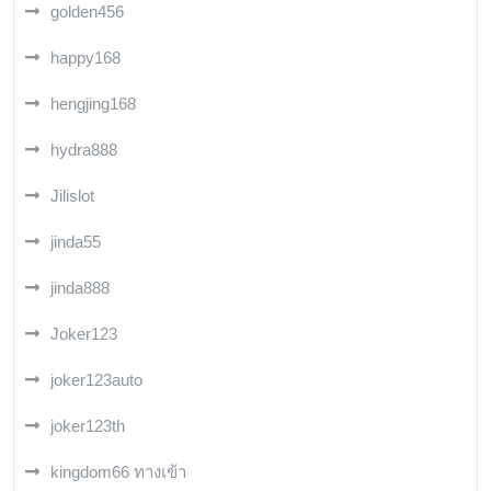
golden456
happy168
hengjing168
hydra888
Jilislot
jinda55
jinda888
Joker123
joker123auto
joker123th
kingdom66 ทางเข้า