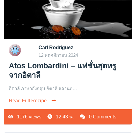
Carl Rodriguez
12 พฤศจิกายน 2024
Atos Lombardini – แฟชั่นสุดหรู
จากอิตาลี
อิตาลี ภาษาอังกฤษ อิตาลี สถานท…
Read Full Recipe
1176 views
12:43 น.
0 Comments