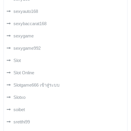
sexyauto168
sexybaccarat168
sexygame
sexygame992
Slot
Slot Online
Slotgame666 เข้าสู่ระบบ
Slotxo
soibet
sretthi99