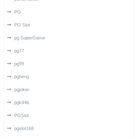
PG
PG Slot
pg SuperGame
pg77
pg99
pgheng
pgjoker
pgk44b
PGSlot
pgslot168