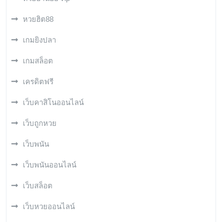
หวยฮิต88
เกมยิงปลา
เกมสล็อต
เครดิตฟรี
เว็บคาสิโนออนไลน์
เว็บถูกหวย
เว็บพนัน
เว็บพนันออนไลน์
เว็บสล็อต
เว็บหวยออนไลน์