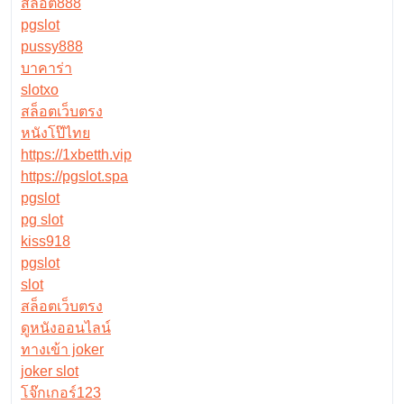
สล็อต888
pgslot
pussy888
บาคาร่า
slotxo
สล็อตเว็บตรง
หนังโป๊ไทย
https://1xbetth.vip
https://pgslot.spa
pgslot
pg slot
kiss918
pgslot
slot
สล็อตเว็บตรง
ดูหนังออนไลน์
ทางเข้า joker
joker slot
โจ๊กเกอร์123