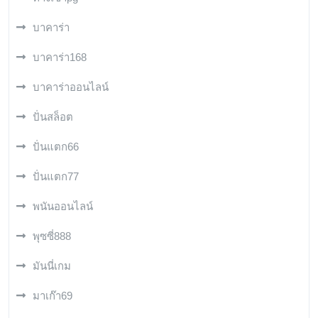
บาคาร่า
บาคาร่า168
บาคาร่าออนไลน์
ปั่นสล็อต
ปั่นแตก66
ปั่นแตก77
พนันออนไลน์
พุซซี่888
มันนี่เกม
มาเก๊า69