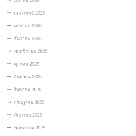
มีนาคม 2026
กุมภาพันธ์ 2026
มกราคม 2026
ธันวาคม 2025
พฤศจิกายน 2025
ตุลาคม 2025
กันยายน 2025
สิงหาคม 2025
กรกฎาคม 2025
มิถุนายน 2025
พฤษภาคม 2025