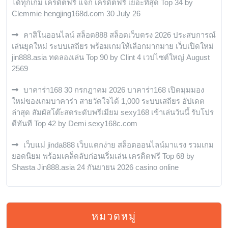
ได้ทุกเกม เครดิตฟรี แจก เครดิตฟรี เยอะที่สุด Top 34 by
Clemmie hengjing168d.com 30 July 26
คาสิโนออนไลน์ สล็อต888 สล็อตเว็บตรง 2026 ประสบการณ์
เล่นยุคใหม่ ระบบเสถียร พร้อมเกมให้เลือกมากมาย เว็บเปิดใหม่
jin888.asia ทดลองเล่น Top 90 by Clint 4 เวปไซต์ใหญ่ August
2569
บาคาร่า168 30 กรกฎาคม 2026 บาคาร่า168 เปิดมุมมอง
ใหม่ของเกมบาคาร่า สายวัดใจได้ 1,000 ระบบเสถียร อัปเดต
ล่าสุด สัมผัสโต๊ะสดระดับพรีเมียม sexy168 เข้าเล่นวันนี้ รับโปร
ดีทันที Top 42 by Demi sexy168c.com
เว็บแม่ jinda888 เว็บแตกง่าย สล็อตออนไลน์มาแรง รวมเกม
ยอดนิยม พร้อมเคล็ดลับก่อนเริ่มเล่น เครดิตฟรี Top 68 by
Shasta Jin888.asia 24 กันยายน 2026 casino online
หมวดหมู่