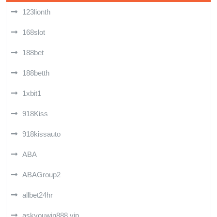
123lionth
168slot
188bet
188betth
1xbit1
918Kiss
918kissauto
ABA
ABAGroup2
allbet24hr
askyouwin888 vip