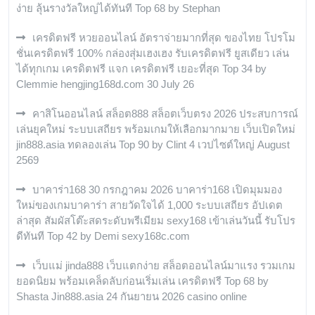
ง่าย ลุ้นรางวัลใหญ่ได้ทันที Top 68 by Stephan
เครดิตฟรี หวยออนไลน์ อัตราจ่ายมากที่สุด ของไทย โปรโม
ชั่นเครดิตฟรี 100% กล่องสุ่มเฮงเฮง รับเครดิตฟรี ยูสเดียว เล่น
ได้ทุกเกม เครดิตฟรี แจก เครดิตฟรี เยอะที่สุด Top 34 by
Clemmie hengjing168d.com 30 July 26
คาสิโนออนไลน์ สล็อต888 สล็อตเว็บตรง 2026 ประสบการณ์
เล่นยุคใหม่ ระบบเสถียร พร้อมเกมให้เลือกมากมาย เว็บเปิดใหม่
jin888.asia ทดลองเล่น Top 90 by Clint 4 เวปไซต์ใหญ่ August
2569
บาคาร่า168 30 กรกฎาคม 2026 บาคาร่า168 เปิดมุมมอง
ใหม่ของเกมบาคาร่า สายวัดใจได้ 1,000 ระบบเสถียร อัปเดต
ล่าสุด สัมผัสโต๊ะสดระดับพรีเมียม sexy168 เข้าเล่นวันนี้ รับโปร
ดีทันที Top 42 by Demi sexy168c.com
เว็บแม่ jinda888 เว็บแตกง่าย สล็อตออนไลน์มาแรง รวมเกม
ยอดนิยม พร้อมเคล็ดลับก่อนเริ่มเล่น เครดิตฟรี Top 68 by
Shasta Jin888.asia 24 กันยายน 2026 casino online