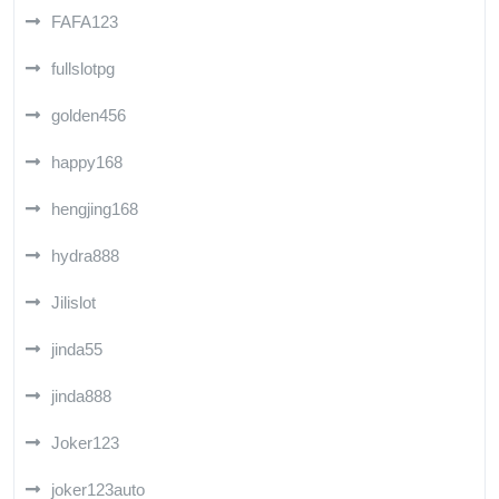
FAFA123
fullslotpg
golden456
happy168
hengjing168
hydra888
Jilislot
jinda55
jinda888
Joker123
joker123auto