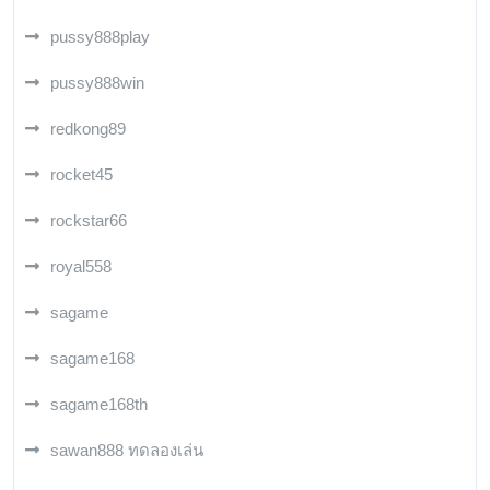
pussy888play
pussy888win
redkong89
rocket45
rockstar66
royal558
sagame
sagame168
sagame168th
sawan888 ทดลองเล่น