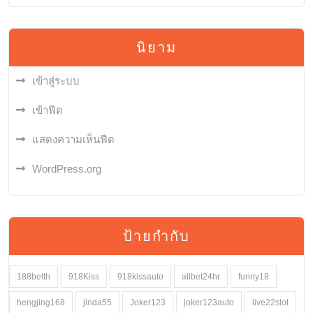
นิยาม
เข้าสู่ระบบ
เข้าฟีด
แสดงความเห็นฟีด
WordPress.org
ป้ายกำกับ
188betth
918Kiss
918kissauto
allbet24hr
funny18
hengjing168
jinda55
Joker123
joker123auto
live22slot