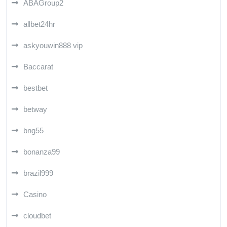
ABAGroup2
allbet24hr
askyouwin888 vip
Baccarat
bestbet
betway
bng55
bonanza99
brazil999
Casino
cloudbet