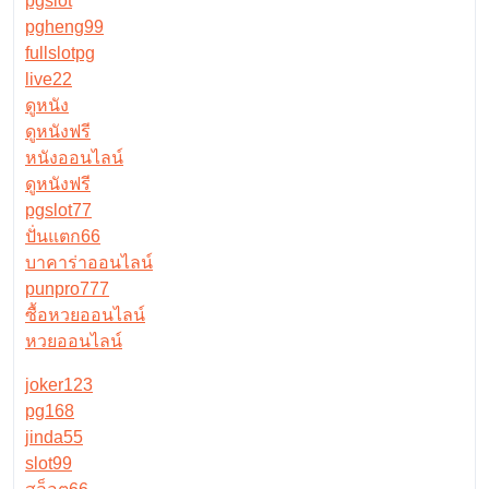
pgslot
pgheng99
fullslotpg
live22
ดูหนัง
ดูหนังฟรี
หนังออนไลน์
ดูหนังฟรี
pgslot77
ปั่นแตก66
บาคาร่าออนไลน์
punpro777
ซื้อหวยออนไลน์
หวยออนไลน์
joker123
pg168
jinda55
slot99