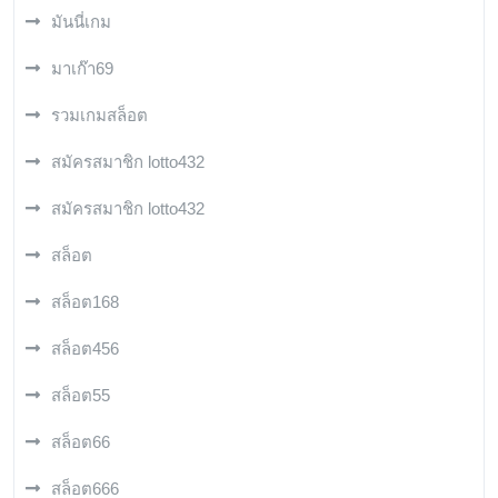
มันนี่เกม
มาเก๊า69
รวมเกมสล็อต
สมัครสมาชิก lotto432
สมัครสมาชิก lotto432
สล็อต
สล็อต168
สล็อต456
สล็อต55
สล็อต66
สล็อต666