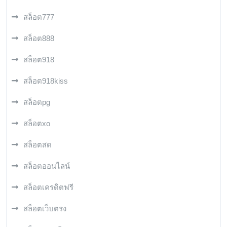
สล็อต777
สล็อต888
สล็อต918
สล็อต918kiss
สล็อตpg
สล็อตxo
สล็อตสด
สล็อตออนไลน์
สล็อตเครดิตฟรี
สล็อตเว็บตรง