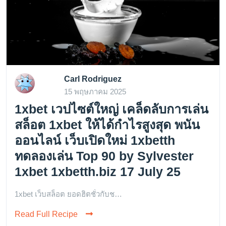
Carl Rodriguez
15 พฤษภาคม 2025
1xbet เวปไซต์ใหญ่ เคล็ดลับการเล่น
สล็อต 1xbet ให้ได้กำไรสูงสุด พนัน
ออนไลน์ เว็บเปิดใหม่ 1xbetth
ทดลองเล่น Top 90 by Sylvester
1xbet 1xbetth.biz 17 July 25
1xbet เว็บสล็อต ยอดฮิตชั่วกับช…
Read Full Recipe