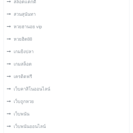
สล็อตแตกดี
สวนสุนันทา
หวยฮานอย vip
หวยฮิต88
เกมยิงปลา
เกมสล็อต
เครดิตฟรี
เว็บคาสิโนออนไลน์
เว็บถูกหวย
เว็บพนัน
เว็บพนันออนไลน์