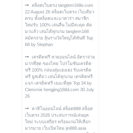
สล็อตเว็บตรง tangtem168e.com
22 August 26 สล็อตเว็บตรง เว็บเดียว
ครบ ทั้งสล็อตและบาคาร่า สมาชิก
ใหม่รับ 100% เล่นลื่น ไม่มีสะดุด คัด
มาแล้ว เล่นได้ทุกเกม tangtem168
สมัครง่าย ลุ้นรางวัลใหญ่ได้ทันที Top
68 by Stephan
เครดิตฟรี หวยออนไลน์ อัตราจ่าย
มากที่สุด ของไทย โปรโมชั่นเครดิต
ฟรี 100% กล่องสุ่มเฮงเฮง รับเครดิต
ฟรี ยูสเดียว เล่นได้ทุกเกม เครดิตฟรี
แจก เครดิตฟรี เยอะที่สุด Top 34 by
Clemmie hengjing168d.com 30 July
26
คาสิโนออนไลน์ สล็อต888 สล็อต
เว็บตรง 2026 ประสบการณ์เล่นยุค
ใหม่ ระบบเสถียร พร้อมเกมให้เลือก
มากมาย เว็บเปิดใหม่ jin888.asia