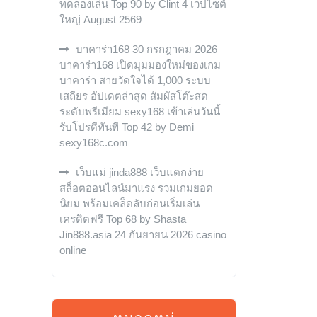
ทดลองเล่น Top 90 by Clint 4 เวปไซต์
ใหญ่ August 2569
บาคาร่า168 30 กรกฎาคม 2026
บาคาร่า168 เปิดมุมมองใหม่ของเกม
บาคาร่า สายวัดใจได้ 1,000 ระบบ
เสถียร อัปเดตล่าสุด สัมผัสโต๊ะสด
ระดับพรีเมียม sexy168 เข้าเล่นวันนี้
รับโปรดีทันที Top 42 by Demi
sexy168c.com
เว็บแม่ jinda888 เว็บแตกง่าย
สล็อตออนไลน์มาแรง รวมเกมยอด
นิยม พร้อมเคล็ดลับก่อนเริ่มเล่น
เครดิตฟรี Top 68 by Shasta
Jin888.asia 24 กันยายน 2026 casino
online