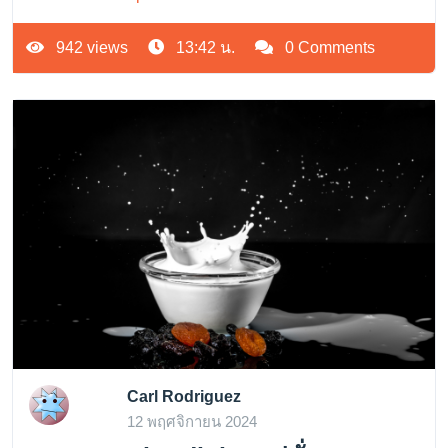
942 views
13:42 น.
0 Comments
Carl Rodriguez
12 พฤศจิกายน 2024