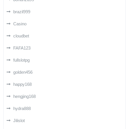
brazil999
Casino
cloudbet
FAFA123
fullslotpg
golden456
happy168
hengjing168
hydra888
Jilislot