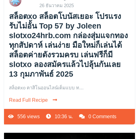
26 ธันวาคม 2025
สล็อตxo สล็อตโบนัสเยอะ โปรแรง
รับไม่อั้น Top 57 by Joleen
slotxo24hrb.com กล่องสุ่มแจกทอง
ทุกสัปดาห์ เล่นง่าย มือใหม่ก็เล่นได้
สล็อตค่ายดังรวมครบ เล่นฟรีก็มี
slotxo ลองสมัครแล้วไปลุ้นกันเลย
13 กุมภาพันธ์ 2025
สล็อตxo คาสิโนออนไลน์เต็มแบบ ท…
Read Full Recipe
556 views
10:36 น.
0 Comments