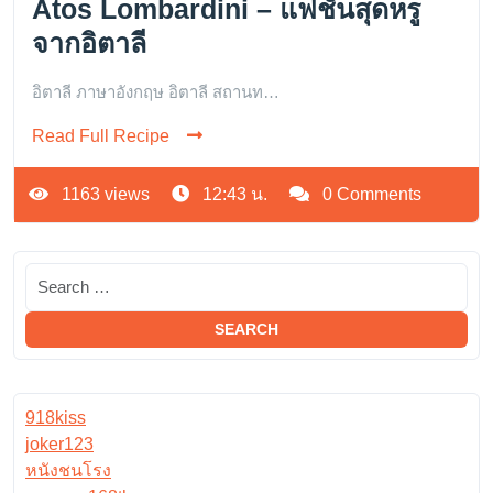
Atos Lombardini – แฟชั่นสุดหรู
จากอิตาลี
อิตาลี ภาษาอังกฤษ อิตาลี สถานท…
Read Full Recipe
1163 views
12:43 น.
0 Comments
918kiss
joker123
หนังชนโรง