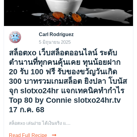
Carl Rodriguez
5 มิถุนายน 2025
สล็อตxo เว็บสล็อตออนไลน์ ระดับ
ตำนานที่ทุกคนคุ้นเคย ทุนน้อยฝาก
20 รับ 100 ฟรี รับของขวัญวันเกิด
300 บาทรวมเกมสล็อต ยิงปลา โบนัส
จุก slotxo24hr แจกเทคนิคทำกำไร
Top 80 by Connie slotxo24hr.tv
17 ก.ค. 68
สล็อตxo เล่นง่าย ได้เงินจริง แ…
Read Full Recipe