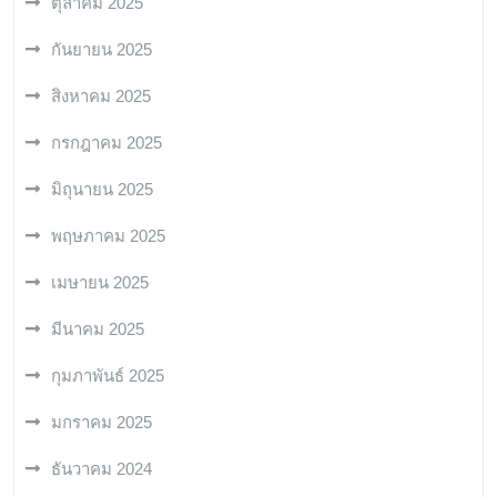
ตุลาคม 2025
กันยายน 2025
สิงหาคม 2025
กรกฎาคม 2025
มิถุนายน 2025
พฤษภาคม 2025
เมษายน 2025
มีนาคม 2025
กุมภาพันธ์ 2025
มกราคม 2025
ธันวาคม 2024