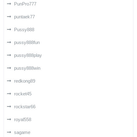
PunPro777
puntaek77
Pussy888
pussy888fun
pussy888play
pussy888win
redkong89
rocket45
rockstar66
royal558
sagame