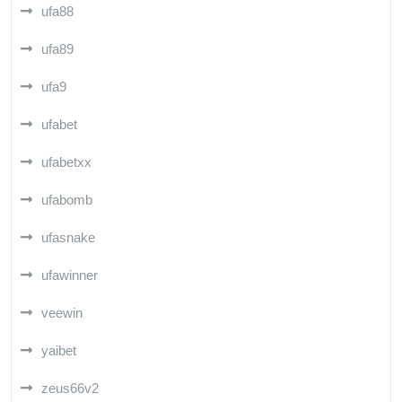
ufa88
ufa89
ufa9
ufabet
ufabetxx
ufabomb
ufasnake
ufawinner
veewin
yaibet
zeus66v2