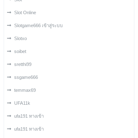
Slot Online
Slotgame666 เข้าสู่ระบบ
Slotxo
soibet
sretthi99
ssgame666
temmax69
UFA11k
ufa191 ทางเข้า
ufa191 ทางเข้า