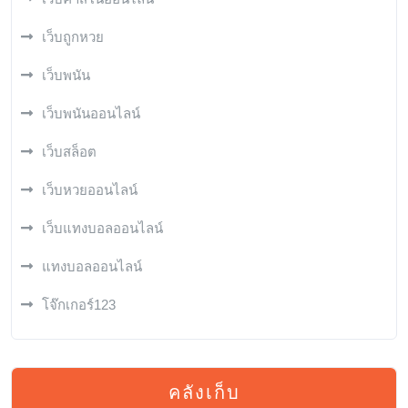
เว็บถูกหวย
เว็บพนัน
เว็บพนันออนไลน์
เว็บสล็อต
เว็บหวยออนไลน์
เว็บแทงบอลออนไลน์
แทงบอลออนไลน์
โจ๊กเกอร์123
คลังเก็บ