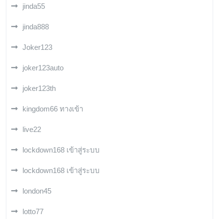
jinda55
jinda888
Joker123
joker123auto
joker123th
kingdom66 ทางเข้า
live22
lockdown168 เข้าสู่ระบบ
lockdown168 เข้าสู่ระบบ
london45
lotto77