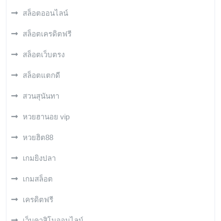
สล็อตออนไลน์
สล็อตเครดิตฟรี
สล็อตเว็บตรง
สล็อตแตกดี
สวนสุนันทา
หวยฮานอย vip
หวยฮิต88
เกมยิงปลา
เกมสล็อต
เครดิตฟรี
เว็บคาสิโนออนไลน์