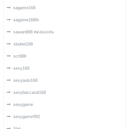
sagame168
sagame168th
sawan888 ทดลองเล่น
sbobet168
scr888
sexy168
sexyauto168
sexybaccarat168
sexygame
sexygame992
Slot