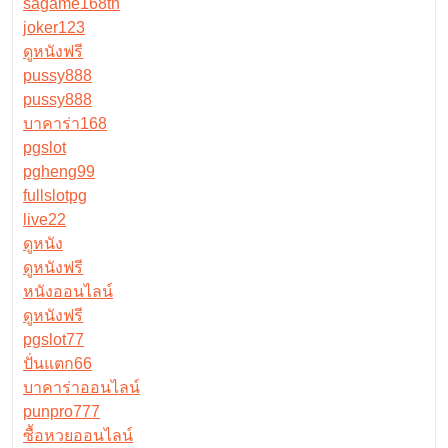
sagame168th
joker123
ดูหนังฟรี
pussy888
pussy888
บาคาร่า168
pgslot
pgheng99
fullslotpg
live22
ดูหนัง
ดูหนังฟรี
หนังออนไลน์
ดูหนังฟรี
pgslot77
ปั่นแตก66
บาคาร่าออนไลน์
punpro777
ซื้อหวยออนไลน์