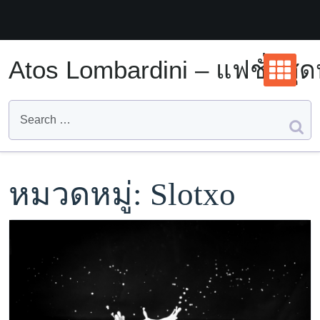
Skip
to
content
Atos Lombardini – แฟชั่นสุด
หมวดหมู่:
Slotxo