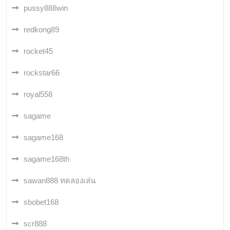
pussy888win
redkong89
rocket45
rockstar66
royal558
sagame
sagame168
sagame168th
sawan888 ทดลองเล่น
sbobet168
scr888