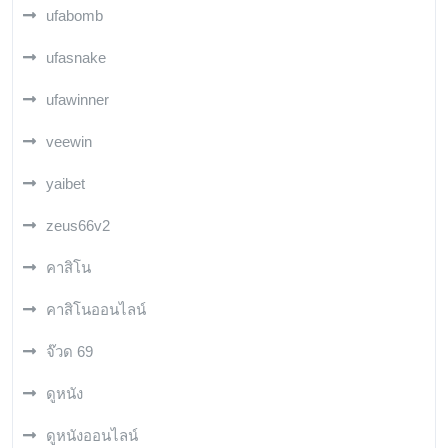
ufabomb
ufasnake
ufawinner
veewin
yaibet
zeus66v2
คาสิโน
คาสิโนออนไลน์
จ๊วด 69
ดูหนัง
ดูหนังออนไลน์