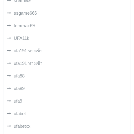
sretthi99
ssgame666
temmax69
UFA11k
ufa191 ทางเข้า
ufa191 ทางเข้า
ufa88
ufa89
ufa9
ufabet
ufabetxx