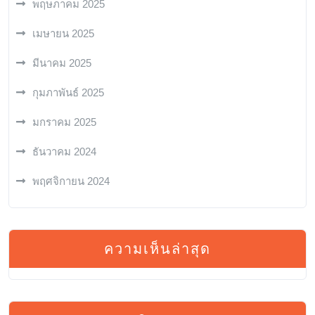
พฤษภาคม 2025
เมษายน 2025
มีนาคม 2025
กุมภาพันธ์ 2025
มกราคม 2025
ธันวาคม 2024
พฤศจิกายน 2024
ความเห็นล่าสุด