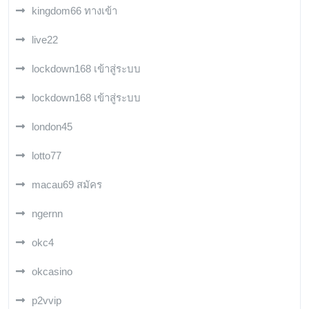
kingdom66 ทางเข้า
live22
lockdown168 เข้าสู่ระบบ
lockdown168 เข้าสู่ระบบ
london45
lotto77
macau69 สมัคร
ngernn
okc4
okcasino
p2vvip