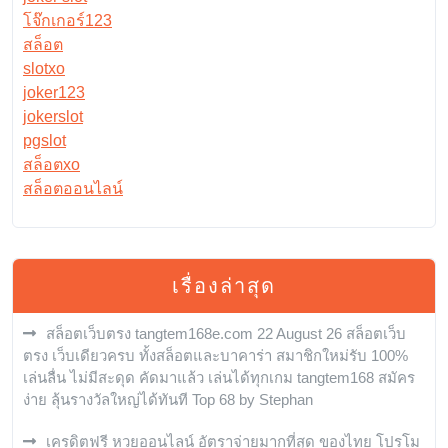
โจ๊กเกอร์123
สล็อต
slotxo
joker123
jokerslot
pgslot
สล็อตxo
สล็อตออนไลน์
เรื่องล่าสุด
สล็อตเว็บตรง tangtem168e.com 22 August 26 สล็อตเว็บ
ตรง เว็บเดียวครบ ทั้งสล็อตและบาคาร่า สมาชิกใหม่รับ 100%
เล่นลื่น ไม่มีสะดุด คัดมาแล้ว เล่นได้ทุกเกม tangtem168 สมัคร
ง่าย ลุ้นรางวัลใหญ่ได้ทันที Top 68 by Stephan
เครดิตฟรี หวยออนไลน์ อัตราจ่ายมากที่สุด ของไทย โปรโม