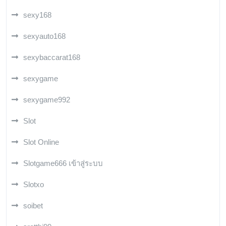
sexy168
sexyauto168
sexybaccarat168
sexygame
sexygame992
Slot
Slot Online
Slotgame666 เข้าสู่ระบบ
Slotxo
soibet