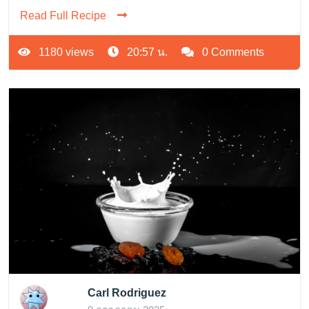
Read Full Recipe
1180 views
20:57 น.
0 Comments
Carl Rodriguez