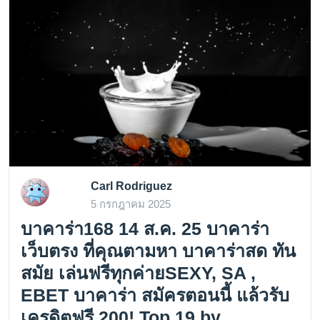
Carl Rodriguez
5 กรกฎาคม 2025
บาคาร่า168 14 ส.ค. 25 บาคาร่า
เว็บตรง ที่คุณตามหา บาคาร่าสด ทัน
สมัย เล่นฟรีทุกค่ายSEXY, SA ,
EBET บาคาร่า สมัครตอนนี้ แล้วรับ
เครดิตฟรี 200! Top 19 by