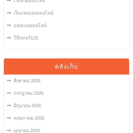
เว็บหวยออนไลน์
เว็บแทงบอลออนไลน์
แทงบอลออนไลน์
โจ๊กเกอร์123
คลังเก็บ
สิงหาคม 2026
กรกฎาคม 2026
มิถุนายน 2026
พฤษภาคม 2026
เมษายน 2026