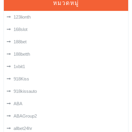
หมวดหมู่
123lionth
168slot
188bet
188betth
1xbit1
918Kiss
918kissauto
ABA
ABAGroup2
allbet24hr