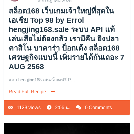
9 กรกฎาคม 2025
สล็อต168 เว็บเกมเจ้าใหญ่ที่สุดใน
เอเชีย Top 98 by Errol
hengjing168.sale ระบบ API แท้
เล่นเสียไม่ต้องกลัว เรามีคืน ยิงปลา
คาสิโน บาคาร่า ป็อกเด้ง สล็อต168
เศรษฐกิจแบบนี้ เพิ่มรายได้กันเถอะ 7
AUG 2568
แจก hengjing168 เล่นสล็อตฟรี P…
Read Full Recipe
1128 views
2:06 น.
0 Comments