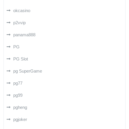
okcasino
p2vvip
panama888
PG
PG Slot
pg SuperGame
pg77
pg99
pgheng
pgjoker