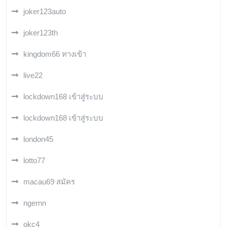
joker123auto
joker123th
kingdom66 ทางเข้า
live22
lockdown168 เข้าสู่ระบบ
lockdown168 เข้าสู่ระบบ
london45
lotto77
macau69 สมัคร
ngernn
okc4