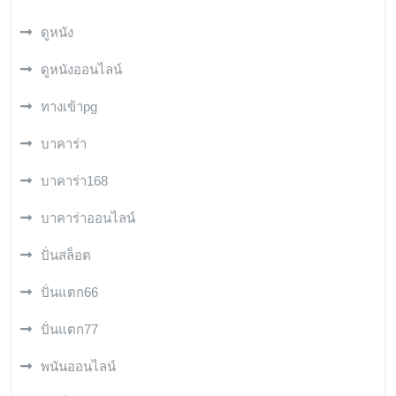
ดูหนัง
ดูหนังออนไลน์
ทางเข้าpg
บาคาร่า
บาคาร่า168
บาคาร่าออนไลน์
ปั่นสล็อต
ปั่นแตก66
ปั่นแตก77
พนันออนไลน์