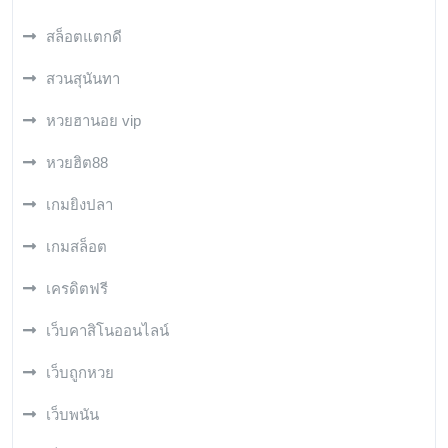
สล็อตแตกดี
สวนสุนันทา
หวยฮานอย vip
หวยฮิต88
เกมยิงปลา
เกมสล็อต
เครดิตฟรี
เว็บคาสิโนออนไลน์
เว็บถูกหวย
เว็บพนัน