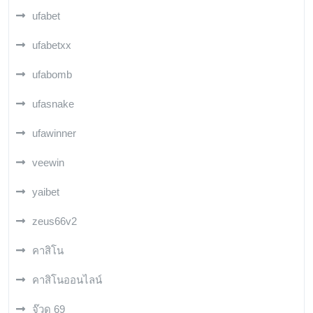
ufabet
ufabetxx
ufabomb
ufasnake
ufawinner
veewin
yaibet
zeus66v2
คาสิโน
คาสิโนออนไลน์
จ๊วด 69