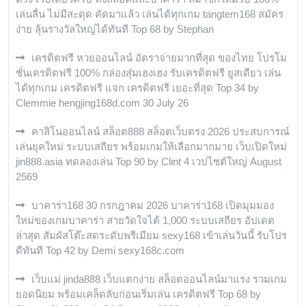
เล่นลื่น ไม่มีสะดุด คัดมาแล้ว เล่นได้ทุกเกม tangtem168 สมัคร
ง่าย ลุ้นรางวัลใหญ่ได้ทันที Top 68 by Stephan
เครดิตฟรี หวยออนไลน์ อัตราจ่ายมากที่สุด ของไทย โปรโม
ชั่นเครดิตฟรี 100% กล่องสุ่มเฮงเฮง รับเครดิตฟรี ยูสเดียว เล่น
ได้ทุกเกม เครดิตฟรี แจก เครดิตฟรี เยอะที่สุด Top 34 by
Clemmie hengjing168d.com 30 July 26
คาสิโนออนไลน์ สล็อต888 สล็อตเว็บตรง 2026 ประสบการณ์
เล่นยุคใหม่ ระบบเสถียร พร้อมเกมให้เลือกมากมาย เว็บเปิดใหม่
jin888.asia ทดลองเล่น Top 90 by Clint 4 เวปไซต์ใหญ่ August
2569
บาคาร่า168 30 กรกฎาคม 2026 บาคาร่า168 เปิดมุมมอง
ใหม่ของเกมบาคาร่า สายวัดใจได้ 1,000 ระบบเสถียร อัปเดต
ล่าสุด สัมผัสโต๊ะสดระดับพรีเมียม sexy168 เข้าเล่นวันนี้ รับโปร
ดีทันที Top 42 by Demi sexy168c.com
เว็บแม่ jinda888 เว็บแตกง่าย สล็อตออนไลน์มาแรง รวมเกม
ยอดนิยม พร้อมเคล็ดลับก่อนเริ่มเล่น เครดิตฟรี Top 68 by