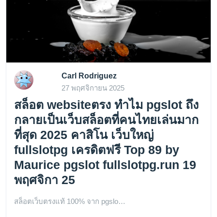
Carl Rodriguez
27 พฤศจิกายน 2025
สล็อต websiteตรง ทำไม pgslot ถึง
กลายเป็นเว็บสล็อตที่คนไทยเล่นมาก
ที่สุด 2025 คาสิโน เว็บใหญ่
fullslotpg เครดิตฟรี Top 89 by
Maurice pgslot fullslotpg.run 19
พฤศจิกา 25
สล็อตเว็บตรงแท้ 100% จาก pgslo…