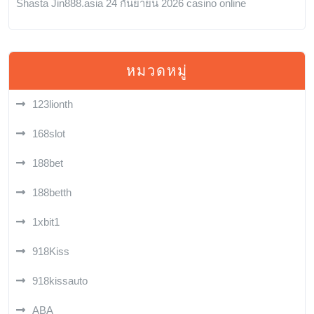
Shasta Jin888.asia 24 กันยายน 2026 casino online
หมวดหมู่
123lionth
168slot
188bet
188betth
1xbit1
918Kiss
918kissauto
ABA