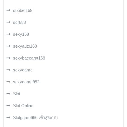
sbobet168
scr888
sexy168
sexyauto168
sexybaccarat168
sexygame
sexygame992
Slot
Slot Online
Slotgame666 เข้าสู่ระบบ