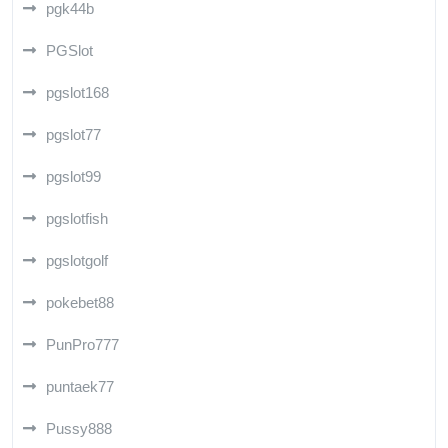
pgk44b
PGSlot
pgslot168
pgslot77
pgslot99
pgslotfish
pgslotgolf
pokebet88
PunPro777
puntaek77
Pussy888