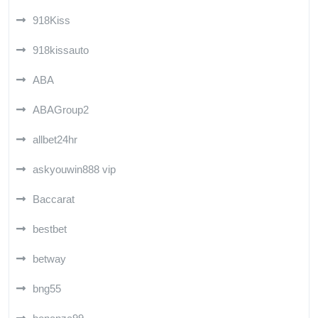
918Kiss
918kissauto
ABA
ABAGroup2
allbet24hr
askyouwin888 vip
Baccarat
bestbet
betway
bng55