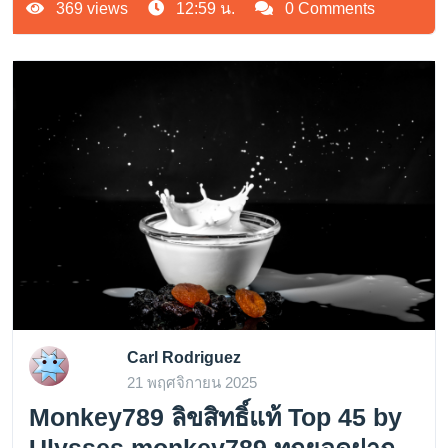
369 views
12:59 น.
0 Comments
Carl Rodriguez
21 พฤศจิกายน 2025
Monkey789 ลิขสิทธิ์แท้ Top 45 by