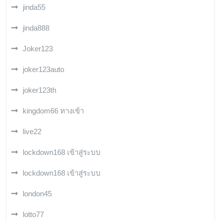
jinda55
jinda888
Joker123
joker123auto
joker123th
kingdom66 ทางเข้า
live22
lockdown168 เข้าสู่ระบบ
lockdown168 เข้าสู่ระบบ
london45
lotto77