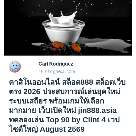
Carl Rodriguez
15 กรกฎาคม 2026
คาสิโนออนไลน์ สล็อต888 สล็อตเว็บ
ตรง 2026 ประสบการณ์เล่นยุคใหม่
ระบบเสถียร พร้อมเกมให้เลือก
มากมาย เว็บเปิดใหม่ jin888.asia
ทดลองเล่น Top 90 by Clint 4 เวป
ไซต์ใหญ่ August 2569