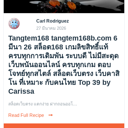
Carl Rodriguez
27 มีนาคม 2026
Tangtem168 tangtem168b.com 6
มีนา 26 สล็อต168 เกมลิขสิทธิ์แท้
ครบทุกการเดิมพัน ระบบดี ไม่มีสะดุด
เว็บพนันออนไลน์ ครบทุกเกม ตอบ
โจทย์ทุกสไตล์ สล็อตเว็บตรง เว็บคาสิ
โน ที่เหมาะ กับคนไทย Top 39 by
Carissa
สล็อตเว็บตรง แตกง่าย ฝากถอนออโ…
Read Full Recipe