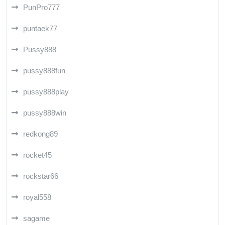
PunPro777
puntaek77
Pussy888
pussy888fun
pussy888play
pussy888win
redkong89
rocket45
rockstar66
royal558
sagame