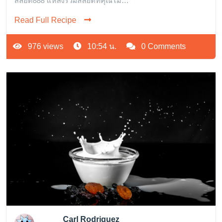
สล็อต888 แหล่งรวมสล็อตที่คุณไม…
Read Full Recipe
976 views
10:54 น.
0 Comments
Carl Rodriguez