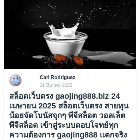
Carl Rodriguez
21 มีนาคม 2025
สล็อตเว็บตรง gaojing888.biz 24
เมษายน 2025 สล็อตเว็บตรง สายทุน
น้อยจัดโบนัสจุกๆ พีจีสล็อต วอลเล็ต
พีจีสล็อต เข้าสู่ระบบตอบโจทย์ทุก
ความต้องการ gaojing888 แตกจริง