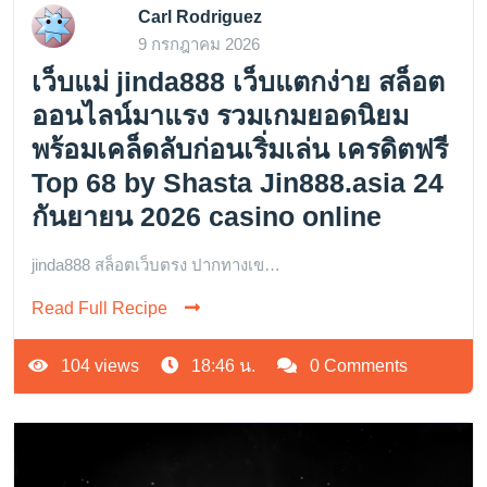
Carl Rodriguez
9 กรกฎาคม 2026
เว็บแม่ jinda888 เว็บแตกง่าย สล็อต
ออนไลน์มาแรง รวมเกมยอดนิยม
พร้อมเคล็ดลับก่อนเริ่มเล่น เครดิตฟรี
Top 68 by Shasta Jin888.asia 24
กันยายน 2026 casino online
jinda888 สล็อตเว็บตรง ปากทางเข…
Read Full Recipe
104 views
18:46 น.
0 Comments