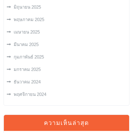
มิถุนายน 2025
พฤษภาคม 2025
เมษายน 2025
มีนาคม 2025
กุมภาพันธ์ 2025
มกราคม 2025
ธันวาคม 2024
พฤศจิกายน 2024
ความเห็นล่าสุด