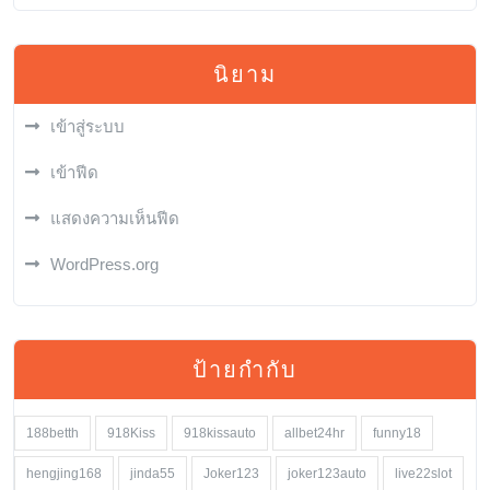
นิยาม
เข้าสู่ระบบ
เข้าฟีด
แสดงความเห็นฟีด
WordPress.org
ป้ายกำกับ
188betth
918Kiss
918kissauto
allbet24hr
funny18
hengjing168
jinda55
Joker123
joker123auto
live22slot