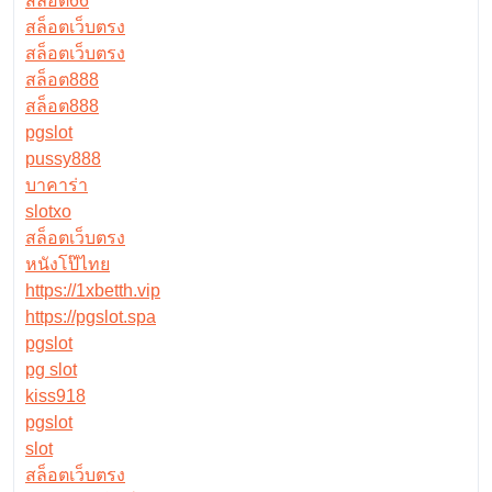
สล็อต66
สล็อตเว็บตรง
สล็อตเว็บตรง
สล็อต888
สล็อต888
pgslot
pussy888
บาคาร่า
slotxo
สล็อตเว็บตรง
หนังโป๊ไทย
https://1xbetth.vip
https://pgslot.spa
pgslot
pg slot
kiss918
pgslot
slot
สล็อตเว็บตรง