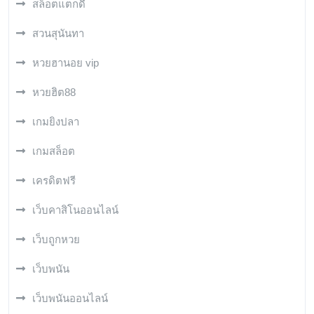
สล็อตแตกดี
สวนสุนันทา
หวยฮานอย vip
หวยฮิต88
เกมยิงปลา
เกมสล็อต
เครดิตฟรี
เว็บคาสิโนออนไลน์
เว็บถูกหวย
เว็บพนัน
เว็บพนันออนไลน์