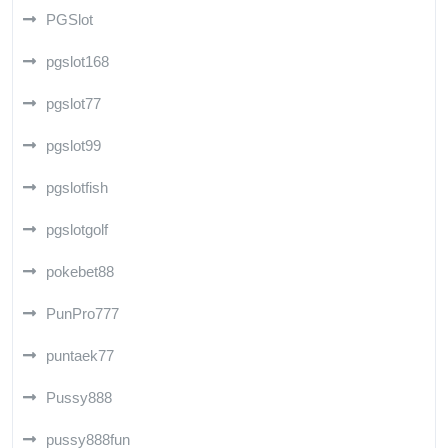
PGSlot
pgslot168
pgslot77
pgslot99
pgslotfish
pgslotgolf
pokebet88
PunPro777
puntaek77
Pussy888
pussy888fun