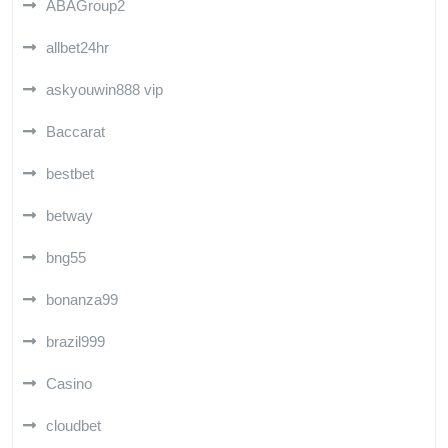
ABAGroup2
allbet24hr
askyouwin888 vip
Baccarat
bestbet
betway
bng55
bonanza99
brazil999
Casino
cloudbet