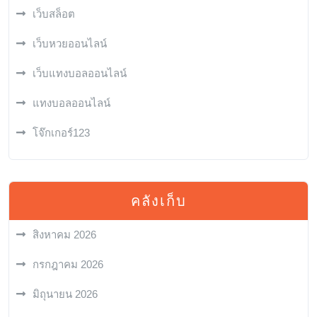
เว็บสล็อต
เว็บหวยออนไลน์
เว็บแทงบอลออนไลน์
แทงบอลออนไลน์
โจ๊กเกอร์123
คลังเก็บ
สิงหาคม 2026
กรกฎาคม 2026
มิถุนายน 2026