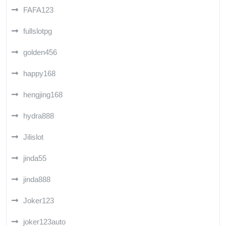
FAFA123
fullslotpg
golden456
happy168
hengjing168
hydra888
Jilislot
jinda55
jinda888
Joker123
joker123auto