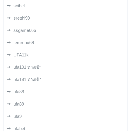
soibet
sretthi99
ssgame666
temmax69
UFA11k
ufa191 ทางเข้า
ufa191 ทางเข้า
ufa88
ufa89
ufa9
ufabet