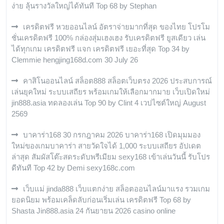
ง่าย ลุ้นรางวัลใหญ่ได้ทันที Top 68 by Stephan
เครดิตฟรี หวยออนไลน์ อัตราจ่ายมากที่สุด ของไทย โปรโม
ชั่นเครดิตฟรี 100% กล่องสุ่มเฮงเฮง รับเครดิตฟรี ยูสเดียว เล่น
ได้ทุกเกม เครดิตฟรี แจก เครดิตฟรี เยอะที่สุด Top 34 by
Clemmie hengjing168d.com 30 July 26
คาสิโนออนไลน์ สล็อต888 สล็อตเว็บตรง 2026 ประสบการณ์
เล่นยุคใหม่ ระบบเสถียร พร้อมเกมให้เลือกมากมาย เว็บเปิดใหม่
jin888.asia ทดลองเล่น Top 90 by Clint 4 เวปไซต์ใหญ่ August
2569
บาคาร่า168 30 กรกฎาคม 2026 บาคาร่า168 เปิดมุมมอง
ใหม่ของเกมบาคาร่า สายวัดใจได้ 1,000 ระบบเสถียร อัปเดต
ล่าสุด สัมผัสโต๊ะสดระดับพรีเมียม sexy168 เข้าเล่นวันนี้ รับโปร
ดีทันที Top 42 by Demi sexy168c.com
เว็บแม่ jinda888 เว็บแตกง่าย สล็อตออนไลน์มาแรง รวมเกม
ยอดนิยม พร้อมเคล็ดลับก่อนเริ่มเล่น เครดิตฟรี Top 68 by
Shasta Jin888.asia 24 กันยายน 2026 casino online