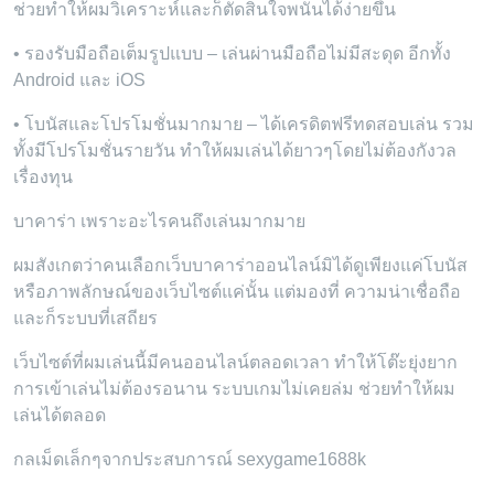
ช่วยทำให้ผมวิเคราะห์และก็ตัดสินใจพนันได้ง่ายขึ้น
• รองรับมือถือเต็มรูปแบบ – เล่นผ่านมือถือไม่มีสะดุด อีกทั้ง
Android และ iOS
• โบนัสและโปรโมชั่นมากมาย – ได้เครดิตฟรีทดสอบเล่น รวม
ทั้งมีโปรโมชั่นรายวัน ทำให้ผมเล่นได้ยาวๆโดยไม่ต้องกังวล
เรื่องทุน
บาคาร่า เพราะอะไรคนถึงเล่นมากมาย
ผมสังเกตว่าคนเลือกเว็บบาคาร่าออนไลน์มิได้ดูเพียงแค่โบนัส
หรือภาพลักษณ์ของเว็บไซต์แค่นั้น แต่มองที่ ความน่าเชื่อถือ
และก็ระบบที่เสถียร
เว็บไซต์ที่ผมเล่นนี้มีคนออนไลน์ตลอดเวลา ทำให้โต๊ะยุ่งยาก
การเข้าเล่นไม่ต้องรอนาน ระบบเกมไม่เคยล่ม ช่วยทำให้ผม
เล่นได้ตลอด
กลเม็ดเล็กๆจากประสบการณ์ sexygame1688k