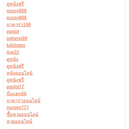
ดูหนังฟรี
pussy888
pussy888
บาคาร่า168
pgslot
pgheng99
fullslotpg
live22
ดูหนัง
ดูหนังฟรี
หนังออนไลน์
ดูหนังฟรี
pgslot77
ปั่นแตก66
บาคาร่าออนไลน์
punpro777
ซื้อหวยออนไลน์
หวยออนไลน์