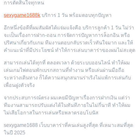
การตัดสินใจทุกหน
sexygame1688k
บริการ 1 วัน พร้อมตอบทุกปัญหา
อีกหนึ่งข้อดีที่ผมสัมผัสได้แจ่มแจ้งคือ บริการลูกค้า 1 วัน ไม่ว่า
จะเป็นเรื่องการฝาก-ถอน การจัดการปัญหาการล็อกอิน หรือ
ปริศนาเกี่ยวกับเกม ทีมงานตอบกลับรวดเร็วทันใจมาก และให้
คำแนะนำที่มีประโยชน์ ทำให้การเล่นบาคาร่าของผมไม่สะดุด
สามารถเล่นได้ทุกที่ ตลอดเวลา ด้วยระบบออนไลน์ ทำให้ผม
เล่นเกมไพ่ตอนพักเบรกสถานที่ทำงาน หรือเล่นผ่านมือถือ
ระหว่างเดินทาง ก็ได้ความสนุกสนานร่าเริงไม่แพ้การเล่นกับ
เพื่อนฝูงตัวจริง
จากประสบการณ์ตรง ผมเคยมีปัญหาเรื่องการฝากเงิน แต่ว่า
ทีมงานสามารถปรับแต่งได้ในทันทีภายในไม่กี่นาที ทำให้ผม
ไม่เสียโอกาสในการเล่นหรือพลาดรอบโบนัส
sexygame1688 เว็บบาคาร่าที่คนเล่นสูงที่สุด ที่เหมาะสมที่สุด
ในปี 2025