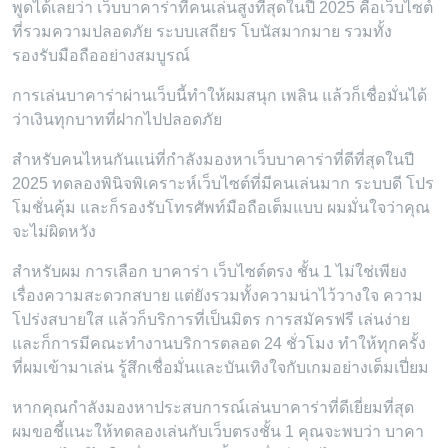
พูดได้เลยว่า เว็บบาคาร่าที่คนเล่นสูงที่สุดในปี 2025 คือเว็บไซต์
ที่รวมความปลอดภัย ระบบเสถียร โบนัสมากมาย รวมทั้ง
รองรับมือถืออย่างสมบูรณ์
การเล่นบาคาร่าผ่านเว็บนี้ทำให้ผมสนุก เพลิน แล้วก็เชื่อมั่นได้
ว่าเงินทุกบาทที่ฝากไปปลอดภัย
สำหรับคนไหนกันแน่ที่กำลังมองหาเว็บบาคาร่าที่ดีที่สุดในปี
2025 ทดลองพินิจพิเคราะห์เว็บไซต์ที่มีคนเล่นมาก ระบบดี โปร
โมชั่นคุ้ม และก็รองรับโทรศัพท์มือถือเต็มแบบ ผมมั่นใจว่าคุณ
จะไม่ผิดหวัง
สำหรับผม การเลือก บาคาร่า เว็บไซต์ตรง ชั้น 1 ไม่ใช่เพียง
เรื่องความสะดวกสบาย แต่ยังรวมทั้งความน่าไว้วางใจ ความ
โปร่งสบายใส แล้วก็บริการที่เป็นมิตร การสมัครฟรี เล่นง่าย
และก็การมีคณะทำงานบริการตลอด 24 ชั่วโมง ทำให้ทุกครั้ง
ที่ผมเข้ามาเล่น รู้สึกเชื่อมั่นและบันเทิงใจกับเกมอย่างเต็มเปี่ยม
หากคุณกำลังมองหาประสบการณ์เล่นบาคาร่าที่ดีเยี่ยมที่สุด
ผมขอชี้แนะให้ทดลองเล่นกับเว็บตรงชั้น 1 คุณจะพบว่า บาคา