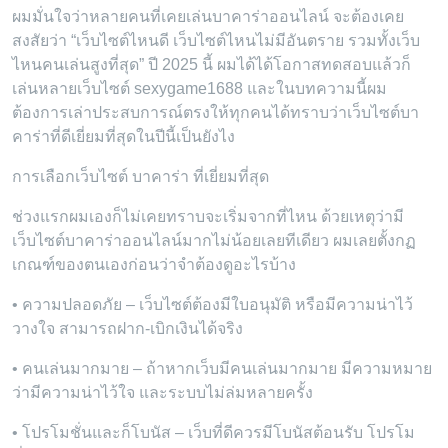
ผมมั่นใจว่าหลายคนที่เคยเล่นบาคาร่าออนไลน์ จะต้องเคย
สงสัยว่า “เว็บไซต์ไหนดี เว็บไซต์ไหนไม่มีอันตราย รวมทั้งเว็บ
ไหนคนเล่นสูงที่สุด” ปี 2025 นี้ ผมได้ได้โอกาสทดสอบแล้วก็
เล่นหลายเว็บไซต์ sexygame1688 และในบทความนี้ผม
ต้องการเล่าประสบการณ์ตรงให้ทุกคนได้ทราบว่าเว็บไซต์บา
คาร่าที่ดีเยี่ยมที่สุดในปีนี้เป็นยังไง
การเลือกเว็บไซต์ บาคาร่า ที่เยี่ยมที่สุด
ช่วงแรกผมเองก็ไม่เคยทราบจะเริ่มจากที่ไหน ด้วยเหตุว่ามี
เว็บไซต์บาคาร่าออนไลน์มากไม่น้อยเลยทีเดียว ผมเลยตั้งกฏ
เกณฑ์ของตนเองก่อนว่าจำต้องดูอะไรบ้าง
• ความปลอดภัย – เว็บไซต์ต้องมีใบอนุมัติ หรือมีความน่าไว้
วางใจ สามารถฝาก-เบิกเงินได้จริง
• คนเล่นมากมาย – ถ้าหากเว็บมีคนเล่นมากมาย มีความหมาย
ว่ามีความน่าไว้ใจ และระบบไม่ล่มหลายครั้ง
• โปรโมชั่นและก็โบนัส – เว็บที่ดีควรมีโบนัสต้อนรับ โปรโม