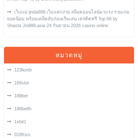
เว็บแม่ jinda888 เว็บแตกง่าย สล็อตออนไลน์มาแรง รวมเกม
ยอดนิยม พร้อมเคล็ดลับก่อนเริ่มเล่น เครดิตฟรี Top 68 by
Shasta Jin888.asia 24 กันยายน 2026 casino online
หมวดหมู่
123lionth
168slot
188bet
188betth
1xbit1
918Kiss