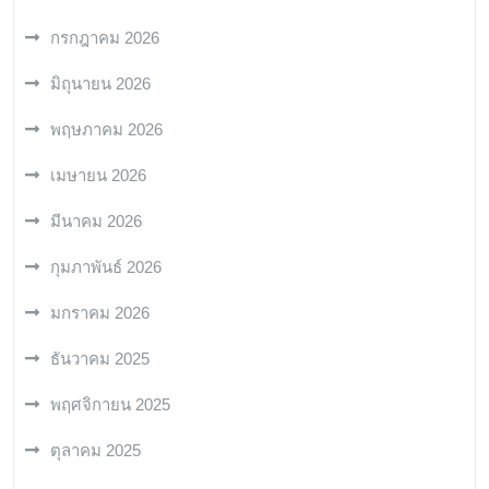
กรกฎาคม 2026
มิถุนายน 2026
พฤษภาคม 2026
เมษายน 2026
มีนาคม 2026
กุมภาพันธ์ 2026
มกราคม 2026
ธันวาคม 2025
พฤศจิกายน 2025
ตุลาคม 2025