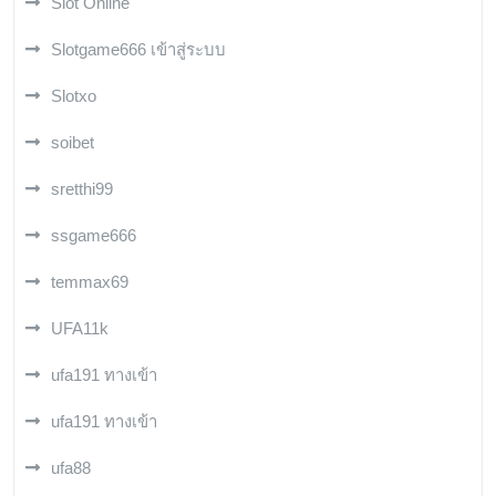
Slot Online
Slotgame666 เข้าสู่ระบบ
Slotxo
soibet
sretthi99
ssgame666
temmax69
UFA11k
ufa191 ทางเข้า
ufa191 ทางเข้า
ufa88