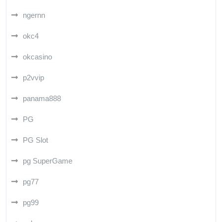
ngernn
okc4
okcasino
p2vvip
panama888
PG
PG Slot
pg SuperGame
pg77
pg99