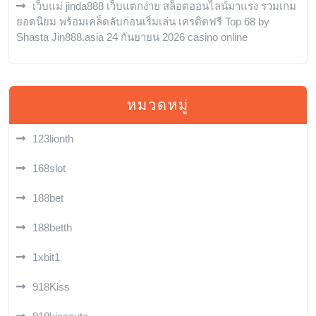
เว็บแม่ jinda888 เว็บแตกง่าย สล็อตออนไลน์มาแรง รวมเกม
ยอดนิยม พร้อมเคล็ดลับก่อนเริ่มเล่น เครดิตฟรี Top 68 by
Shasta Jin888.asia 24 กันยายน 2026 casino online
หมวดหมู่
123lionth
168slot
188bet
188betth
1xbit1
918Kiss