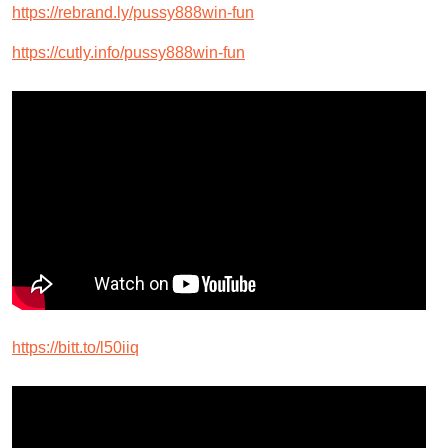
https://rebrand.ly/pussy888win-fun
https://cutly.info/pussy888win-fun
https://bitt.to/l50iiq