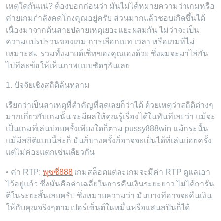
เหตุใดกันแน่? ต้องบอกก่อนว่า มันไม่ได้หมายความว่าเกมหรือ
ค่ายเกมกำลังคดโกงคุณอยู่ครับ ส่วนมากแล้วชอบเกิดขึ้นได้
เนื่องมาจากต้นสายปลายเหตุเยอะแยะผสมกัน ไม่ว่าจะเป็น
ความแปรปรวนของเกม การเลือกเบท เวลา หรือเกมที่ไม่
เหมาะสม รวมทั้งมายด์เซ็ทของคุณเองด้วย ซึ่งผมจะมาไล่กัน
ไปทีละข้อให้เห็นภาพแบบชัดๆกันเลย
1. ปัจจัยเชิงสถิติล้นหลาม
เรียกว่าเป็นสาเหตุที่สำคัญที่สุดเลยก็ว่าได้ ด้วยเหตุว่าสถิติต่างๆ
มากเกี่ยวกับเกมนั้น จะมีผลให้คุณรู้เรื่องได้ในทันทีเลยว่า แม้จะ
เป็นเกมที่เล่นบ่อยครั้งเพียงใดก็ตาม pussy888win แม้กระนั้น
แม้มีสถิติแบบนี้ล่ะก็ มันก็บางครั้งก็อาจจะเป็นได้ที่เล่นบ่อยครั้ง
แต่ไม่ค่อยแตกเช่นเดียวกัน
• ค่า RTP:
พุซซี่888
เกมสล็อตแต่ละเกมจะมีค่า RTP ดูแลเอา
ไว้อยู่แล้ว ซึ่งมันคือค่าเฉลี่ยในการคืนเงินระยะยาว ไม่ได้การัน
ตีในระยะสั้นเลยครับ ซึ่งหมายความว่า มันบางทีอาจจะคืนเงิน
ให้กับคุณจริงๆตามเปอร์เซ็นต์ในหมื่นหรือแสนสปินก็ได้