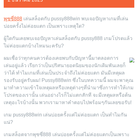
พุซซี่888
เล่นสล็อตกับ pussy888win พบเจอปัญหาเกมที่เล่น
บ่อยครั้งไม่ค่อยแตก เป็นเพราะเหตุใด?
ผู้ใดกันเคยพบเจอปัญหาเล่นสล็อตกับ pussy888 เกมโปรดแล้ว
ไม่ค่อยแตกบ้างไหมนะครับ?
ผมเชื่อว่าทุกคนควรต้องเคยพบกับปัญหานี้มาตลอดการ
เล่นอยู่แล้ว เรียกว่าเป็นปริศนายอดนิยมของนักเดิมพันเลยก็
ว่าได้ ทำไมเกมที่เล่นเป็นประจำถึงไม่ค่อยแตก มันมีเหตุผล
รองรับอยู่ครับผม! Pussy888win ซึ่งในบทความนี้ ผมจะพาคุณ
มาทำความเข้าใจเหตุผลหรือเหตุต่างๆที่นำมาซึ่งการทำให้เกม
โปรดของเรานั้น เล่นอย่างไรก็ไม่แตกสักที จะมีเหตุผลหรือต้น
เหตุอะไรบ้างนั้น พวกเรามาหาคำตอบไปพร้อมๆกันเลยขอรับ!
เกม pussy888win เล่นบ่อยครั้งแต่ไม่ค่อยแตก เป็นทำไมกัน
แน่?
เกมสล็อตจากพุซซี่888 เล่นบ่อยครั้งแต่ไม่ค่อยแตกเป็นเพราะ