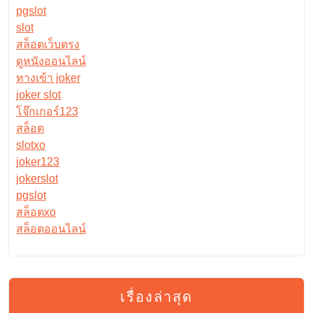
pgslot
slot
สล็อตเว็บตรง
ดูหนังออนไลน์
ทางเข้า joker
joker slot
โจ๊กเกอร์123
สล็อต
slotxo
joker123
jokerslot
pgslot
สล็อตxo
สล็อตออนไลน์
เรื่องล่าสุด