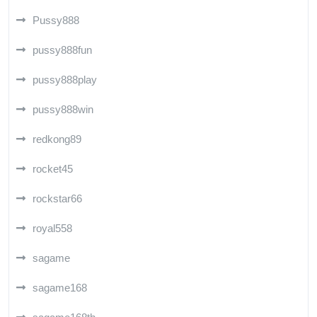
Pussy888
pussy888fun
pussy888play
pussy888win
redkong89
rocket45
rockstar66
royal558
sagame
sagame168