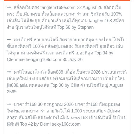
สล็อตเว็บตรง tangtem168e.com 22 August 26 สล็อตเว็บ
ตรง เว็บเดียวครบ ทั้งสล็อตและบาคาร่า สมาชิกใหม่รับ 100%
เล่นลื่น ไม่มีสะดุด คัดมาแล้ว เล่นได้ทุกเกม tangtem168 สมัคร
ง่าย ลุ้นรางวัลใหญ่ได้ทันที Top 68 by Stephan
เครดิตฟรี หวยออนไลน์ อัตราจ่ายมากที่สุด ของไทย โปรโม
ชั่นเครดิตฟรี 100% กล่องสุ่มเฮงเฮง รับเครดิตฟรี ยูสเดียว เล่น
ได้ทุกเกม เครดิตฟรี แจก เครดิตฟรี เยอะที่สุด Top 34 by
Clemmie hengjing168d.com 30 July 26
คาสิโนออนไลน์ สล็อต888 สล็อตเว็บตรง 2026 ประสบการณ์
เล่นยุคใหม่ ระบบเสถียร พร้อมเกมให้เลือกมากมาย เว็บเปิดใหม่
jin888.asia ทดลองเล่น Top 90 by Clint 4 เวปไซต์ใหญ่ August
2569
บาคาร่า168 30 กรกฎาคม 2026 บาคาร่า168 เปิดมุมมอง
ใหม่ของเกมบาคาร่า สายวัดใจได้ 1,000 ระบบเสถียร อัปเดต
ล่าสุด สัมผัสโต๊ะสดระดับพรีเมียม sexy168 เข้าเล่นวันนี้ รับโปร
ดีทันที Top 42 by Demi sexy168c.com