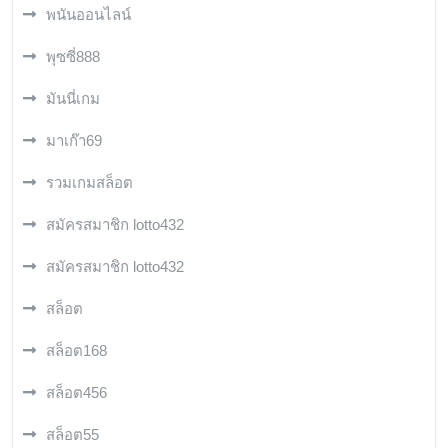
พนันออนไลน์
พุซซี่888
มันนี่เกม
มาเก๊า69
รวมเกมสล็อต
สมัครสมาชิก lotto432
สมัครสมาชิก lotto432
สล็อต
สล็อต168
สล็อต456
สล็อต55