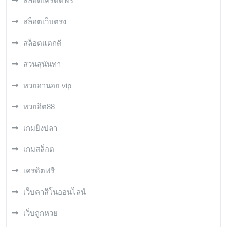
สล็อตเครดิตฟรี
สล็อตเว็บตรง
สล็อตแตกดี
สวนสุนันทา
หวยฮานอย vip
หวยฮิต88
เกมยิงปลา
เกมสล็อต
เครดิตฟรี
เว็บคาสิโนออนไลน์
เว็บถูกหวย