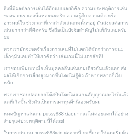
สิ่งที่มีผลต่อการเล่นได้อีกแบบเลยก็คือ ความประพฤติการเล่น
ของพวกเราเองนี่แหละนะครับ ความรู้สึก ความคิด หรือ
อารมณ์ในช่วงเวลาที่เรากำลังเล่นเกมนั้นๆอยู่ มันส่งผลต่อการ
เล่นมากกว่าที่คิดครับ ซึ่งถือเป็นปัจจัยสำคัญไม่แพ้กันเลยครับ
ผม
พวกเรามักจะจดจำเรื่องการเล่นที่ไม่แตกได้ชัดกว่าการชนะ
เล็กๆมันเลยทำให้เราคิดว่า เล่นเกมนี้ไม่แตกสักที!
เราชอบเพิ่มเบทเมื่อเห็นบุคคลอื่นเล่นเกมเดียวกันแล้วแตก ส่ง
ผลให้เกิดการเสี่ยงสูงมากขึ้นโดยไม่รู้ตัว ถ้าหากพลาดก็เจ็บ
หนัก
พวกเราชอบปล่อยออโต้สปินโดยไม่สแกนสัญญาณอะไรก็แล้ว
แต่ที่เกิดขึ้น ซึ่งมันเป็นการเผาทุนดีๆนี่เองครับผม
หมดปัญหาเล่นเกม pussy888 บ่อยมากแต่ไม่ค่อยแตกได้อย่าง
ง่ายๆแค่ประพฤติตามนี้ได้เลย!
ในการเล่นเกม pussy888win ต่อจากนี้ ผมชี้แนะให้คุณเริ่มต้น