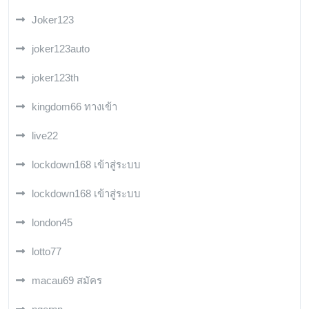
Joker123
joker123auto
joker123th
kingdom66 ทางเข้า
live22
lockdown168 เข้าสู่ระบบ
lockdown168 เข้าสู่ระบบ
london45
lotto77
macau69 สมัคร