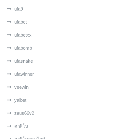
ufa9
ufabet
ufabetxx
ufabomb
ufasnake
ufawinner
veewin
yaibet
zeus66v2
คาสิโน