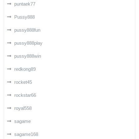
puntaek77
Pussy888
pussy888fun
pussy888play
pussy888win
redkong89
rocket45
rockstar66
royal558
sagame
sagame168