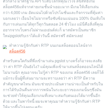
ตัวกลาง มาตรฐาน API ระดับโลกที่คุณไว้ใจ ลิขสิทธิ์เกม
สล็อต456แท้จากค่ายเกมชั้นนำเยอะมาก มีเกมให้เลือกเล่น
กว่า 4,000 เกม อัดแน่นไปด้วยโปรโมชั่นและกิจกรรมที่คุ้มค่า
บอกเลยว่า เงื่อนไขไม่ยากหรือซับซ้อนแน่นอน 100% บันเทิงใจ
กับการเล่นเกมได้ทุกวี่ทุกวันตลอด 24 ชั่วโมง แม้นี่คือสิ่งที่คุณ
อยากจากเว็บตรงไม่ผ่านเอเย่นต์ล่ะก็ มาสมัครเป็นสมาชิก
ใหม่pgslotกับเราได้แล้ววันนี้ สมัครฟรี สมัครเลย!
ทำความรู้จักกับค่า RTP บนเกมสล็อตออนไลน์จาก
สล็อต456
สำหรับคนใดกันที่พึ่งเข้ามาเล่น pgslot บางครั้งก็อาจจะสงสัย
ว่า ค่า RTP เป็นยังไง? แม้คุณเพิ่งเข้ามาเล่นสล็อตออนไลน์ได้
ไม่นานนัก คุณอาจจะไม่รู้ค่า RTP ของเกม สล็อต456 เลยก็ได้
แม้กระนั้นผู้ที่เล่นมานานจะทราบเลยว่า ค่า RTP มีความ
สำคัญขนาดไหน มันจะช่วยประเมินความน่าจะเป็นสำหรับใน
การได้รับเงินคืนจากการพนันในระยะยาวของเกมนั้นๆซึ่งมัน
จะช่วยทำให้คุณเลือกเกมที่เหมาะสมกับตนเองได้มากขึ้นอีก
ด้วย และในพาร์ทนี้ ผมจะพาคุณมาทำความรู้จักกับค่า RTP
ให้มากขึ้นไปเลยนะครับ