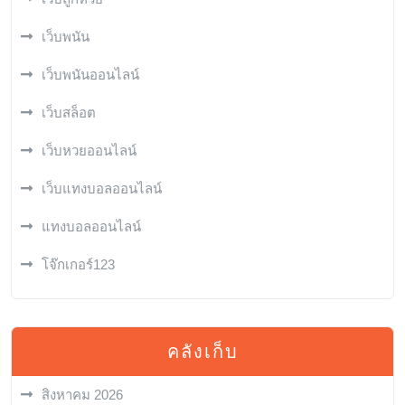
เว็บพนัน
เว็บพนันออนไลน์
เว็บสล็อต
เว็บหวยออนไลน์
เว็บแทงบอลออนไลน์
แทงบอลออนไลน์
โจ๊กเกอร์123
คลังเก็บ
สิงหาคม 2026