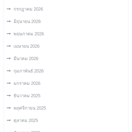
กรกฎาคม 2026
มิถุนายน 2026
พฤษภาคม 2026
เมษายน 2026
มีนาคม 2026
กุมภาพันธ์ 2026
มกราคม 2026
ธันวาคม 2025
พฤศจิกายน 2025
ตุลาคม 2025