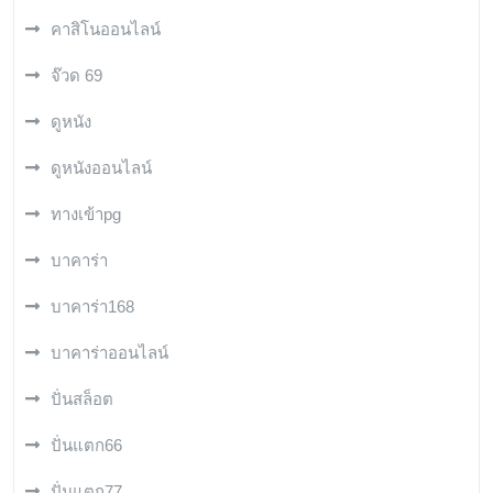
คาสิโนออนไลน์
จ๊วด 69
ดูหนัง
ดูหนังออนไลน์
ทางเข้าpg
บาคาร่า
บาคาร่า168
บาคาร่าออนไลน์
ปั่นสล็อต
ปั่นแตก66
ปั่นแตก77