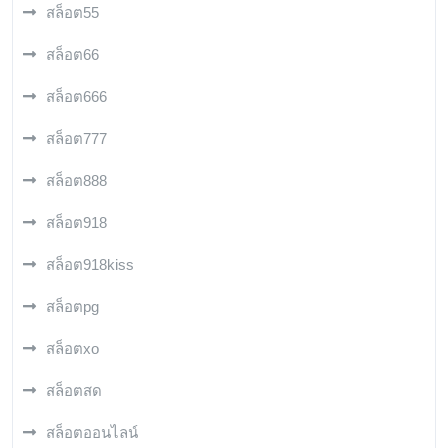
สล็อต55
สล็อต66
สล็อต666
สล็อต777
สล็อต888
สล็อต918
สล็อต918kiss
สล็อตpg
สล็อตxo
สล็อตสด
สล็อตออนไลน์