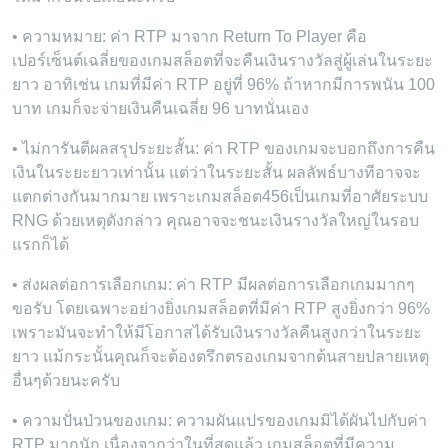
• ความหมาย: ค่า RTP มาจาก Return To Player คือ
เปอร์เซ็นต์เฉลี่ยของเกมสล็อตที่จะคืนเงินรางวัลสู่ผู้เล่นในระยะ
ยาว อาทิเช่น เกมที่มีค่า RTP อยู่ที่ 96% ถ้าหากมีการพนัน 100
บาท เกมก็จะจ่ายเงินคืนเฉลี่ย 96 บาทนั่นเอง
• ไม่การันตีผลสรุประยะสั้น: ค่า RTP ของเกมจะบอกถึงการคืน
เงินในระยะยาวเท่านั้น แต่ว่าในระยะสั้น ผลลัพธ์บางทีอาจจะ
แตกต่างกันมากมาย เพราะเกมสล็อต456เป็นเกมที่อาศัยระบบ
RNG ด้วยเหตุดังกล่าว คุณอาจจะชนะเงินรางวัลใหญ่ในรอบ
แรกก็ได้
• ส่งผลต่อการเลือกเกม: ค่า RTP มีผลต่อการเลือกเกมมากๆ
ขอรับ โดยเฉพาะอย่างยิ่งเกมสล็อตที่มีค่า RTP สูงยิ่งกว่า 96%
เพราะมันจะทำให้มีโอกาสได้รับเงินรางวัลคืนสูงกว่าในระยะ
ยาว แม้กระนั้นคุณก็จะต้องตรึกตรองเกมจากต้นสายปลายเหตุ
อื่นๆด้วยนะครับ
• ความปั่นป่วนของเกม: ความผันแปรของเกมมิได้ผันไปกับค่า
RTP มากนัก เนื่องจากว่าในที่สุดแล้ว เกมสล็อตที่มีความ