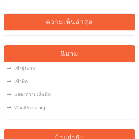
ความเห็นล่าสุด
นิยาม
เข้าสู่ระบบ
เข้าฟีด
แสดงความเห็นฟีด
WordPress.org
ป้ายกำกับ