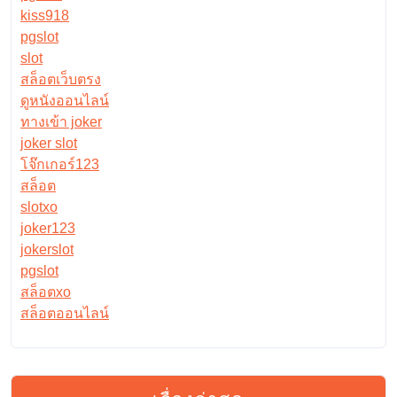
kiss918
pgslot
slot
สล็อตเว็บตรง
ดูหนังออนไลน์
ทางเข้า joker
joker slot
โจ๊กเกอร์123
สล็อต
slotxo
joker123
jokerslot
pgslot
สล็อตxo
สล็อตออนไลน์