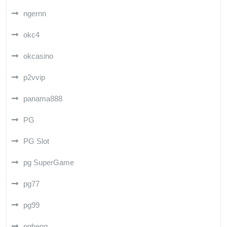
ngernn
okc4
okcasino
p2vvip
panama888
PG
PG Slot
pg SuperGame
pg77
pg99
pgheng