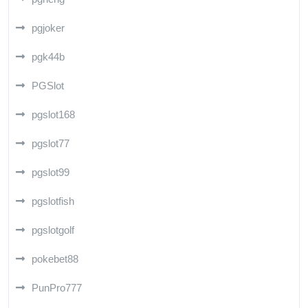
pgjoker
pgk44b
PGSlot
pgslot168
pgslot77
pgslot99
pgslotfish
pgslotgolf
pokebet88
PunPro777