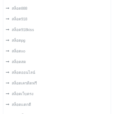
สล็อต888
สล็อต918
สล็อต918kiss
สล็อตpg
สล็อตxo
สล็อตสด
สล็อตออนไลน์
สล็อตเครดิตฟรี
สล็อตเว็บตรง
สล็อตแตกดี