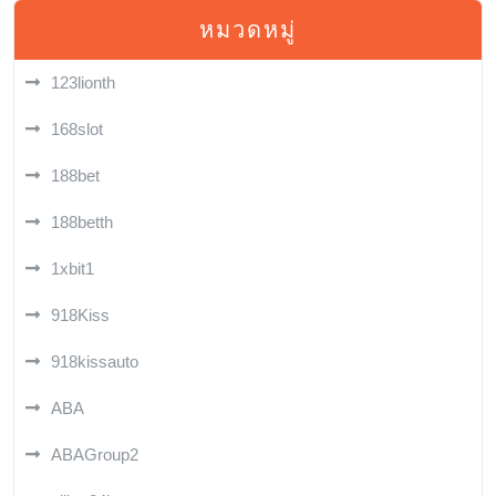
หมวดหมู่
123lionth
168slot
188bet
188betth
1xbit1
918Kiss
918kissauto
ABA
ABAGroup2