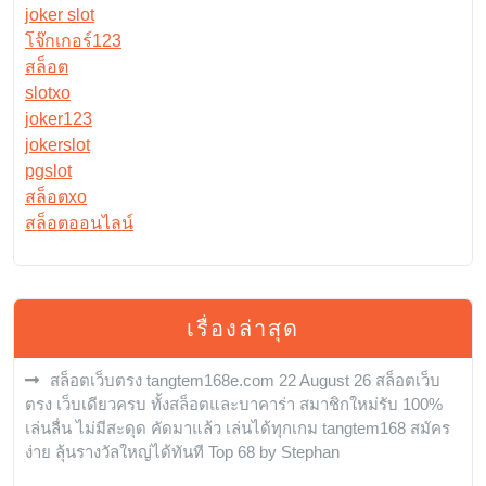
joker slot
โจ๊กเกอร์123
สล็อต
slotxo
joker123
jokerslot
pgslot
สล็อตxo
สล็อตออนไลน์
เรื่องล่าสุด
สล็อตเว็บตรง tangtem168e.com 22 August 26 สล็อตเว็บ
ตรง เว็บเดียวครบ ทั้งสล็อตและบาคาร่า สมาชิกใหม่รับ 100%
เล่นลื่น ไม่มีสะดุด คัดมาแล้ว เล่นได้ทุกเกม tangtem168 สมัคร
ง่าย ลุ้นรางวัลใหญ่ได้ทันที Top 68 by Stephan