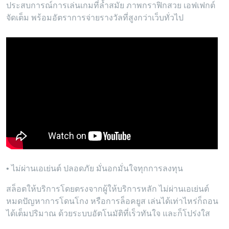
ประสบการณ์การเล่นเกมที่ล้ำสมัย ภาพกราฟิกสวย เอฟเฟกต์
จัดเต็ม พร้อมอัตราการจ่ายรางวัลที่สูงกว่าเว็บทั่วไป
• ไม่ผ่านเอเย่นต์ ปลอดภัย มั่นอกมั่นใจทุกการลงทุน
สล็อตให้บริการโดยตรงจากผู้ให้บริการหลัก ไม่ผ่านเอเย่นต์
หมดปัญหาการโดนโกง หรือการล็อคยูส เล่นได้เท่าไหร่ก็ถอน
ได้เต็มปริมาณ ด้วยระบบอัตโนมัติที่เร็วทันใจ และก็โปร่งใส