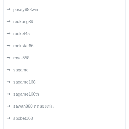
pussy888win
redkong89
rocket45
rockstar66
royal558
sagame
sagame168
sagame168th
sawan888 ทดลองเล่น
sbobet168