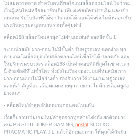
ไม่สมควรพลาด สำหรับคนที่พอใจเกมสล็อตออนไลน์ ไม่ว่าจะ
เป็นผู้เล่นใหม่หรือสมาชิกเดิม เพียงแค่สมัคร ฝากเงิน และเข้า
เล่นเกม รับโบนัสฟรีได้ทุกวัน เล่นได้ ถอนได้จริง ไม่มีหลอก รับ
ประกันความสนุกสนานรวมทั้งคุ้มค่า!
สล็อต168 สล็อตใหม่ล่าสุด ไม่ผ่านเอเย่นต์ ยอดฮิตชั้น 1
ระบบนำสมัย ฝาก-ถอน ไม่มีขั้นต่ำ รับทรูวอเลท แตกง่าย ทุก
ค่ายเกม ไม่ล็อคยูส เว็บสล็อตออนไลน์เชื่อใจได้ ปลอดภัย และ
ให้บริการครบวงจร สล็อต168 เป็นคำตอบที่ดีที่สุดในช่วงเวลา
นี้ ด้วยข้อดีที่ไม่ซ้ำใคร ทั้งยังในเรื่องของระบบที่ทันสมัย การ
ฝาก-ถอนแบบไม่มีอย่างต่ำ รองรับการใช้งานผ่าน ทรูวอเลท
และที่สำคัญที่สุด สล็อตแตกง่ายทุกค่ายเกม ไม่มีการล็อคยูสอ
ย่างแน่ๆ
• สล็อตใหม่ล่าสุด อัปเดตเกมก่อนคนไหนกัน
เว็บเก็บรวบรวมเกมใหม่ล่าสุดจากทุกค่ายโด่งดัง ยกตัวอย่าง
เช่น PG SLOT, JOKER GAMING,
pgslot
SLOTXO,
PRAGMATIC PLAY, JILI แล้วก็อีกเยอะมาก ให้คุณได้สัมผัส