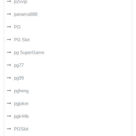
p2vvip
panama888
PG
PG Slot
pg SuperGame
pg77
pg99
pgheng
pgjoker
pgk44b
PGSlot