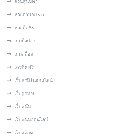
สวนสุนันทา
หวยฮานอย vip
หวยฮิต88
เกมยิงปลา
เกมสล็อต
เครดิตฟรี
เว็บคาสิโนออนไลน์
เว็บถูกหวย
เว็บพนัน
เว็บพนันออนไลน์
เว็บสล็อต