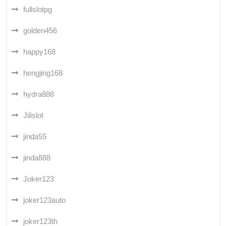
fullslotpg
golden456
happy168
hengjing168
hydra888
Jilislot
jinda55
jinda888
Joker123
joker123auto
joker123th