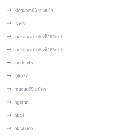
kingdom66 ทางเข้า
live22
lockdown168 เข้าสู่ระบบ
lockdown168 เข้าสู่ระบบ
london45
lotto77
macau69 สมัคร
ngernn
okc4
okcasino