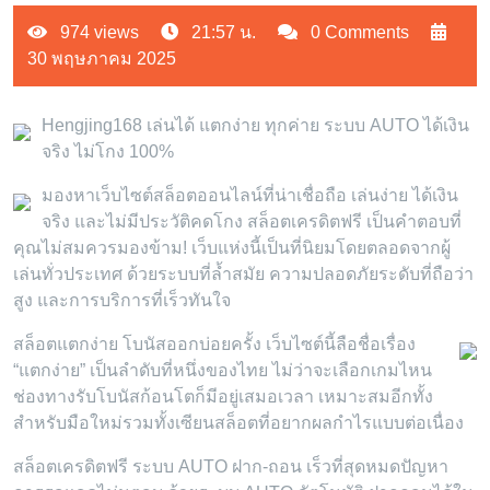
974 views
21:57 น.
0 Comments
30 พฤษภาคม 2025
Hengjing168 เล่นได้ แตกง่าย ทุกค่าย ระบบ AUTO ได้เงิน
จริง ไม่โกง 100%
มองหาเว็บไซต์สล็อตออนไลน์ที่น่าเชื่อถือ เล่นง่าย ได้เงิน
จริง และไม่มีประวัติคดโกง สล็อตเครดิตฟรี เป็นคำตอบที่
คุณไม่สมควรมองข้าม! เว็บแห่งนี้เป็นที่นิยมโดยตลอดจากผู้
เล่นทั่วประเทศ ด้วยระบบที่ล้ำสมัย ความปลอดภัยระดับที่ถือว่า
สูง และการบริการที่เร็วทันใจ
สล็อตแตกง่าย โบนัสออกบ่อยครั้ง เว็บไซต์นี้ลือชื่อเรื่อง
“แตกง่าย” เป็นลำดับที่หนึ่งของไทย ไม่ว่าจะเลือกเกมไหน
ช่องทางรับโบนัสก้อนโตก็มีอยู่เสมอเวลา เหมาะสมอีกทั้ง
สำหรับมือใหม่รวมทั้งเซียนสล็อตที่อยากผลกำไรแบบต่อเนื่อง
สล็อตเครดิตฟรี ระบบ AUTO ฝาก-ถอน เร็วที่สุดหมดปัญหา