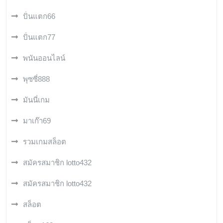
ปั่นแตก66
ปั่นแตก77
พนันออนไลน์
พุซซี่888
มันนี่เกม
มาเก๊า69
รวมเกมสล็อต
สมัครสมาชิก lotto432
สมัครสมาชิก lotto432
สล็อต