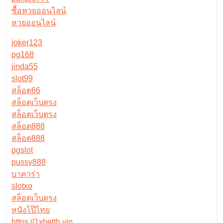
ซื้อหวยออนไลน์
หวยออนไลน์
joker123
pg168
jinda55
slot99
สล็อต66
สล็อตเว็บตรง
สล็อตเว็บตรง
สล็อต888
สล็อต888
pgslot
pussy888
บาคาร่า
slotxo
สล็อตเว็บตรง
หนังโป๊ไทย
https://1xbetth.vip