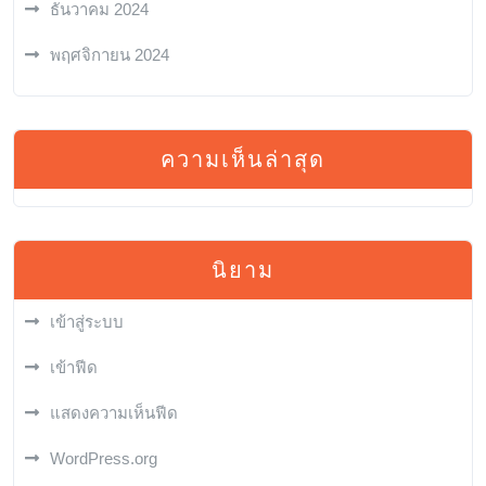
ธันวาคม 2024
พฤศจิกายน 2024
ความเห็นล่าสุด
นิยาม
เข้าสู่ระบบ
เข้าฟีด
แสดงความเห็นฟีด
WordPress.org