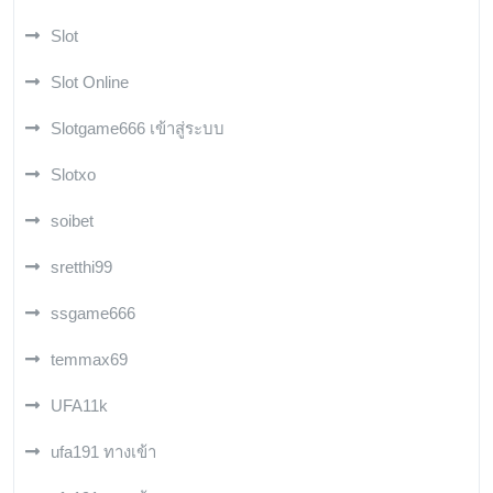
Slot
Slot Online
Slotgame666 เข้าสู่ระบบ
Slotxo
soibet
sretthi99
ssgame666
temmax69
UFA11k
ufa191 ทางเข้า