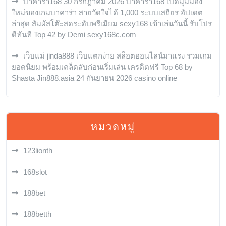
บาคาร่า168 30 กรกฎาคม 2026 บาคาร่า168 เปิดมุมมอง
ใหม่ของเกมบาคาร่า สายวัดใจได้ 1,000 ระบบเสถียร อัปเดต
ล่าสุด สัมผัสโต๊ะสดระดับพรีเมียม sexy168 เข้าเล่นวันนี้ รับโปร
ดีทันที Top 42 by Demi sexy168c.com
เว็บแม่ jinda888 เว็บแตกง่าย สล็อตออนไลน์มาแรง รวมเกม
ยอดนิยม พร้อมเคล็ดลับก่อนเริ่มเล่น เครดิตฟรี Top 68 by
Shasta Jin888.asia 24 กันยายน 2026 casino online
หมวดหมู่
123lionth
168slot
188bet
188betth