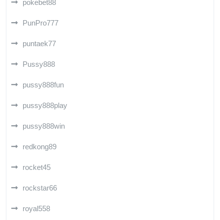
pokebet88
PunPro777
puntaek77
Pussy888
pussy888fun
pussy888play
pussy888win
redkong89
rocket45
rockstar66
royal558