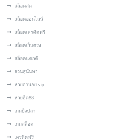
สล็อตสด
สล็อตออนไลน์
สล็อตเครดิตฟรี
สล็อตเว็บตรง
สล็อตแตกดี
สวนสุนันทา
หวยฮานอย vip
หวยฮิต88
เกมยิงปลา
เกมสล็อต
เครดิตฟรี