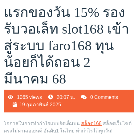
แรกของวัน 15% รอง
รับวอเล็ท slot168 เข้า
สู่ระบบ faro168 ทุน
น้อยก็ได้ถอน 2
มีนาคม 68
1065 views
20:07 น.
0 Comments
19 กุมภาพันธ์ 2025
โอกาสในการทำกำไรแบบจัดเต็มบน
สล็อต168
สล็อตเว็บไซต์
ตรงไม่ผ่านเอเย่นต์ อันดับ1 ในไทย ทำกำไรได้ทุกวัน!