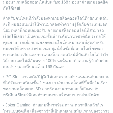
มองหาเกมสล็อตออนไลน์บน faro 168 มองหาค่ายเกมยอดฮิต
กันได้เลย!
สำหรับคนไหนที่กำลังมองหาเกมสล็อตออนไลน์ดีๆสักเกมเล่น
ล่ะก็ ผมขอแนะนำให้ท่านมาลองทำความรู้จักกับค่ายเกมยอด
นิยมเหล่านี้ก่อนเลยขอรับ ค่ายเกมสล็อตออนไลน์ที่สามารถ
เรียกได้เลยว่าเป็นค่ายเกมชั้นนำระดับนานาชาตินั้น จะก่อให้
คุณสามารถเลือกเกมสล็อตออนไลน์ที่เหมาะสมที่สุดสำหรับ
ตนเองได้ เพราะว่าค่ายเกมกลุ่มนี้ขึ้นชื่อลือนามในเรื่องของ
ความปลอดภัย และการเล่นสล็อตออนไลน์ที่บันเทิงใจ ได้กำไร
ได้ง่าย และไม่มีอันตราย 100% ฉะนั้น มาทำความรู้จักกับค่าย
เกมต่างๆพวกนี้บน สล็อต168 กันเลย!
• PG Slot: อาจจะไม่มีผู้ใดไม่เคยทราบอย่างแน่นอนกับค่ายเกม
ที่ได้รับความนิยมชั้น 1 ของเรา ค่ายเกมสล็อตที่ขึ้นชื่อในเรื่อง
ของเกมสล็อตแบบ 3D มาพร้อมงานภาพและก็เสียงระดับ
พรีเมียม ฟีพบร์พิเศษจำนวนมาก แจ็คพอตแตกง่ายอีกด้วย
• Joker Gaming: ค่ายเกมที่มาพร้อมความคลาสสิกแล้วก็เร
โทรแบบจัดเต็ม เนื่องจากว่านี่เป็นค่ายเกมสมัยแรกๆของวงการ