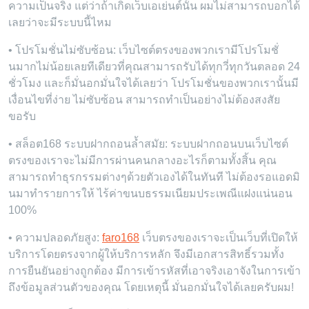
ความเป็นจริง แต่ว่าถ้าเกิดเว็บเอเย่นต์นั้น ผมไม่สามารถบอกได้
เลยว่าจะมีระบบนี้ไหม
• โปรโมชั่นไม่ซับซ้อน: เว็บไซต์ตรงของพวกเรามีโปรโมชั่
นมากไม่น้อยเลยทีเดียวที่คุณสามารถรับได้ทุกวี่ทุกวันตลอด 24
ชั่วโมง และก็มั่นอกมั่นใจได้เลยว่า โปรโมชั่นของพวกเรานั้นมี
เงื่อนไขที่ง่าย ไม่ซับซ้อน สามารถทำเป็นอย่างไม่ต้องสงสัย
ขอรับ
• สล็อต168 ระบบฝากถอนล้ำสมัย: ระบบฝากถอนบนเว็บไซต์
ตรงของเราจะไม่มีการผ่านคนกลางอะไรก็ตามทั้งสิ้น คุณ
สามารถทำธุรกรรมต่างๆด้วยตัวเองได้ในทันที ไม่ต้องรอแอดมิ
นมาทำรายการให้ ไร้ค่าขนบธรรมเนียมประเพณีแฝงแน่นอน
100%
• ความปลอดภัยสูง:
faro168
เว็บตรงของเราจะเป็นเว็บที่เปิดให้
บริการโดยตรงจากผู้ให้บริการหลัก จึงมีเอกสารสิทธิ์รวมทั้ง
การยืนยันอย่างถูกต้อง มีการเข้ารหัสที่เอาจริงเอาจังในการเข้า
ถึงข้อมูลส่วนตัวของคุณ โดยเหตุนี้ มั่นอกมั่นใจได้เลยครับผม!