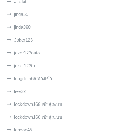
Jilislot
jinda55
jinda888
Joker123
joker123auto
joker123th
kingdom66 ทางเข้า
live22
lockdown168 เข้าสู่ระบบ
lockdown168 เข้าสู่ระบบ
london45