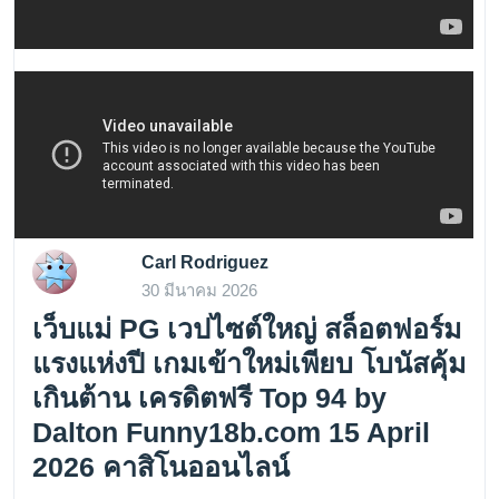
Carl Rodriguez
30 มีนาคม 2026
เว็บแม่ PG เวปไซต์ใหญ่ สล็อตฟอร์ม
แรงแห่งปี เกมเข้าใหม่เพียบ โบนัสคุ้ม
เกินต้าน เครดิตฟรี Top 94 by
Dalton Funny18b.com 15 April
2026 คาสิโนออนไลน์