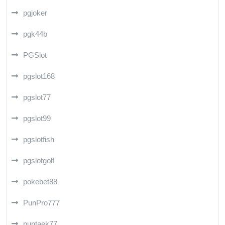
pgjoker
pgk44b
PGSlot
pgslot168
pgslot77
pgslot99
pgslotfish
pgslotgolf
pokebet88
PunPro777
puntaek77