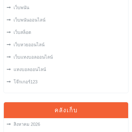
เว็บพนัน
เว็บพนันออนไลน์
เว็บสล็อต
เว็บหวยออนไลน์
เว็บแทงบอลออนไลน์
แทงบอลออนไลน์
โจ๊กเกอร์123
คลังเก็บ
สิงหาคม 2026