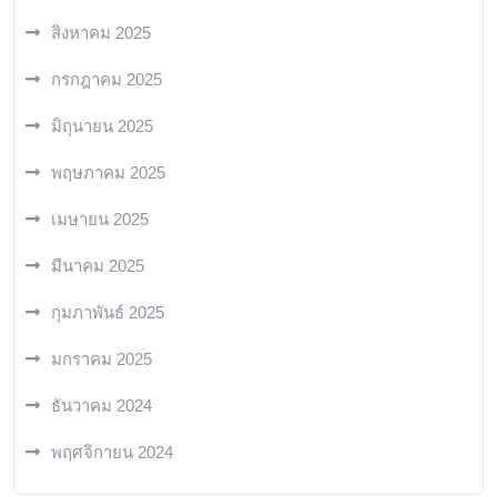
สิงหาคม 2025
กรกฎาคม 2025
มิถุนายน 2025
พฤษภาคม 2025
เมษายน 2025
มีนาคม 2025
กุมภาพันธ์ 2025
มกราคม 2025
ธันวาคม 2024
พฤศจิกายน 2024