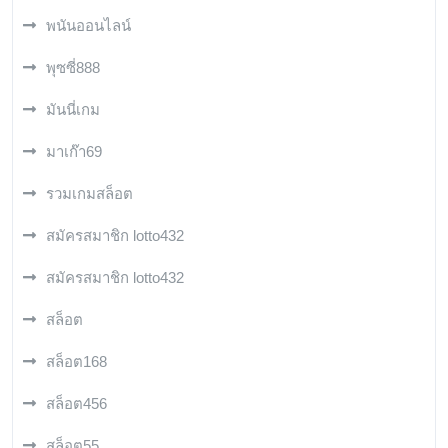
พนันออนไลน์
พุซซี่888
มันนี่เกม
มาเก๊า69
รวมเกมสล็อต
สมัครสมาชิก lotto432
สมัครสมาชิก lotto432
สล็อต
สล็อต168
สล็อต456
สล็อต55