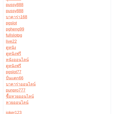
pussy888
pussy888
บาคาร่า168
pgslot
pgheng99
fullslotpg
live22
ดูหนัง
ดูหนังฟรี
หนังออนไลน์
ดูหนังฟรี
pgslot77
ปั่นแตก66
บาคาร่าออนไลน์
punpro777
ซื้อหวยออนไลน์
หวยออนไลน์
joker123