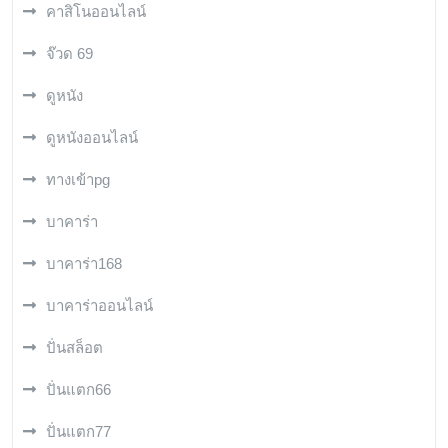
คาสิโนออนไลน์
จ๊วด 69
ดูหนัง
ดูหนังออนไลน์
ทางเข้าpg
บาคาร่า
บาคาร่า168
บาคาร่าออนไลน์
ปั่นสล็อต
ปั่นแตก66
ปั่นแตก77