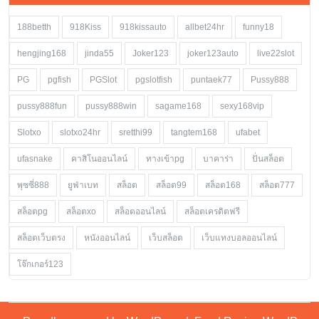
188betth
918Kiss
918kissauto
allbet24hr
funny18
hengjing168
jinda55
Joker123
joker123auto
live22slot
PG
pgfish
PGSlot
pgslotfish
puntaek77
Pussy888
pussy888fun
pussy888win
sagame168
sexy168vip
Slotxo
slotxo24hr
sretthi99
tangtem168
ufabet
ufasnake
คาสิโนออนไลน์
ทางเข้าpg
บาคาร่า
ปั่นสล็อต
พุซซี่888
ยูฟ่าเบท
สล็อต
สล็อต99
สล็อต168
สล็อต777
สล็อตpg
สล็อตxo
สล็อตออนไลน์
สล็อตเครดิตฟรี
สล็อตเว็บตรง
หนังออนไลน์
เว็บสล็อต
เว็บแทงบอลออนไลน์
โจ๊กเกอร์123