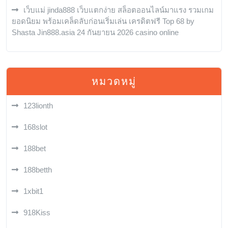
เว็บแม่ jinda888 เว็บแตกง่าย สล็อตออนไลน์มาแรง รวมเกม
ยอดนิยม พร้อมเคล็ดลับก่อนเริ่มเล่น เครดิตฟรี Top 68 by
Shasta Jin888.asia 24 กันยายน 2026 casino online
หมวดหมู่
123lionth
168slot
188bet
188betth
1xbit1
918Kiss