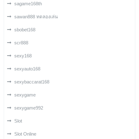
sagame168th
sawan888 ทดลองเล่น
sbobet168
scr888
sexy168
sexyauto168
sexybaccarat168
sexygame
sexygame992
Slot
Slot Online