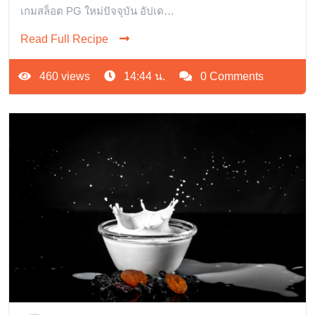
เกมสล็อต PG ใหม่ปัจจุบัน อัปเด…
Read Full Recipe
460 views
14:44 น.
0 Comments