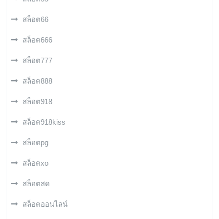
สล็อต66
สล็อต666
สล็อต777
สล็อต888
สล็อต918
สล็อต918kiss
สล็อตpg
สล็อตxo
สล็อตสด
สล็อตออนไลน์