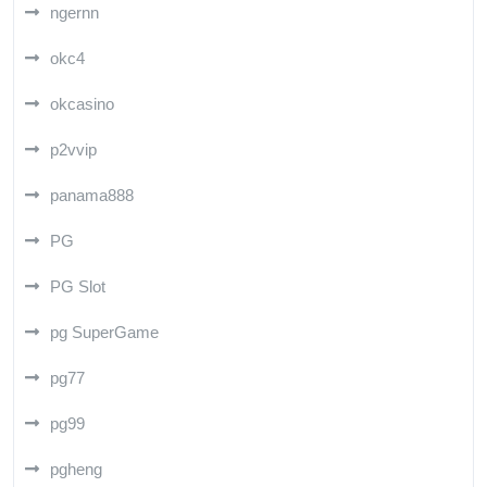
ngernn
okc4
okcasino
p2vvip
panama888
PG
PG Slot
pg SuperGame
pg77
pg99
pgheng