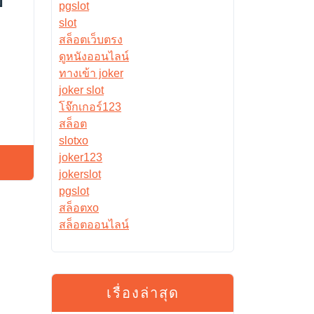
บ
pgslot
slot
สล็อตเว็บตรง
ดูหนังออนไลน์
ทางเข้า joker
joker slot
โจ๊กเกอร์123
สล็อต
slotxo
joker123
jokerslot
pgslot
สล็อตxo
สล็อตออนไลน์
เรื่องล่าสุด