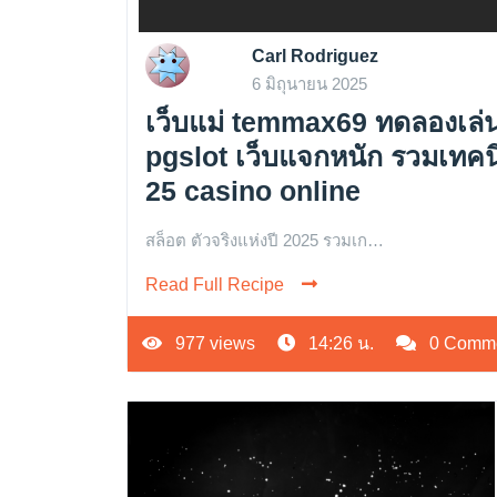
Carl Rodriguez
6 มิถุนายน 2025
เว็บแม่ temmax69 ทดลองเล
pgslot เว็บแจกหนัก รวมเทคน
25 casino online
สล็อต ตัวจริงแห่งปี 2025 รวมเก…
Read Full Recipe
977 views
14:26 น.
0 Comm