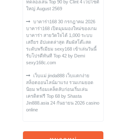
ทดลองเล่น Top 90 by Clint 4 เวปไซต์
ใหญ่ August 2569
บาคาร่า168 30 กรกฎาคม 2026
บาคาร่า168 เปิดมุมมองใหม่ของเกม
บาคาร่า สายวัดใจได้ 1,000 ระบบ
เสถียร อัปเดตล่าสุด สัมผัสโต๊ะสด
ระดับพรีเมียม sexy168 เข้าเล่นวันนี้
รับโปรดีทันที Top 42 by Demi
sexy168c.com
เว็บแม่ jinda888 เว็บแตกง่าย
สล็อตออนไลน์มาแรง รวมเกมยอด
นิยม พร้อมเคล็ดลับก่อนเริ่มเล่น
เครดิตฟรี Top 68 by Shasta
Jin888.asia 24 กันยายน 2026 casino
online