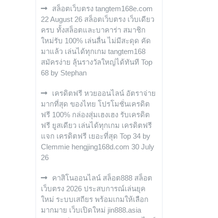
สล็อตเว็บตรง tangtem168e.com
22 August 26 สล็อตเว็บตรง เว็บเดียว
ครบ ทั้งสล็อตและบาคาร่า สมาชิก
ใหม่รับ 100% เล่นลื่น ไม่มีสะดุด คัด
มาแล้ว เล่นได้ทุกเกม tangtem168
สมัครง่าย ลุ้นรางวัลใหญ่ได้ทันที Top
68 by Stephan
เครดิตฟรี หวยออนไลน์ อัตราจ่าย
มากที่สุด ของไทย โปรโมชั่นเครดิต
ฟรี 100% กล่องสุ่มเฮงเฮง รับเครดิต
ฟรี ยูสเดียว เล่นได้ทุกเกม เครดิตฟรี
แจก เครดิตฟรี เยอะที่สุด Top 34 by
Clemmie hengjing168d.com 30 July
26
คาสิโนออนไลน์ สล็อต888 สล็อต
เว็บตรง 2026 ประสบการณ์เล่นยุค
ใหม่ ระบบเสถียร พร้อมเกมให้เลือก
มากมาย เว็บเปิดใหม่ jin888.asia