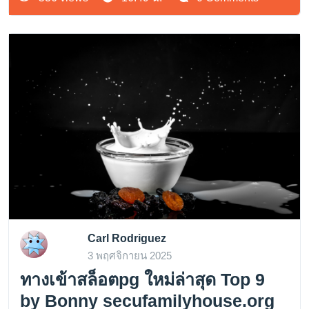
Carl Rodriguez
3 พฤศจิกายน 2025
ทางเข้าสล็อตpg ใหม่ล่าสุด Top 9
by Bonny secufamilyhouse.org