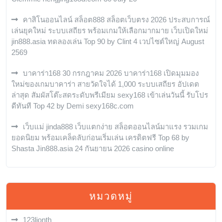
คาสิโนออนไลน์ สล็อต888 สล็อตเว็บตรง 2026 ประสบการณ์
เล่นยุคใหม่ ระบบเสถียร พร้อมเกมให้เลือกมากมาย เว็บเปิดใหม่
jin888.asia ทดลองเล่น Top 90 by Clint 4 เวปไซต์ใหญ่ August
2569
บาคาร่า168 30 กรกฎาคม 2026 บาคาร่า168 เปิดมุมมอง
ใหม่ของเกมบาคาร่า สายวัดใจได้ 1,000 ระบบเสถียร อัปเดต
ล่าสุด สัมผัสโต๊ะสดระดับพรีเมียม sexy168 เข้าเล่นวันนี้ รับโปร
ดีทันที Top 42 by Demi sexy168c.com
เว็บแม่ jinda888 เว็บแตกง่าย สล็อตออนไลน์มาแรง รวมเกม
ยอดนิยม พร้อมเคล็ดลับก่อนเริ่มเล่น เครดิตฟรี Top 68 by
Shasta Jin888.asia 24 กันยายน 2026 casino online
หมวดหมู่
123lionth