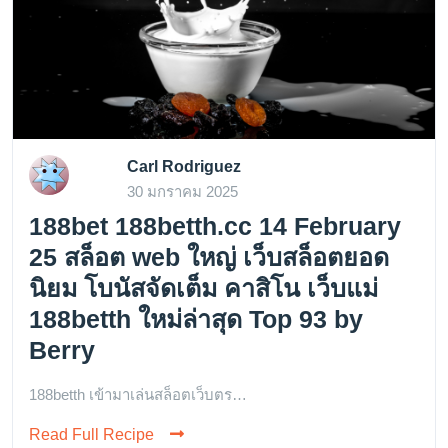
Carl Rodriguez
30 มกราคม 2025
188bet 188betth.cc 14 February
25 สล็อต web ใหญ่ เว็บสล็อตยอด
นิยม โบนัสจัดเต็ม คาสิโน เว็บแม่
188betth ใหม่ล่าสุด Top 93 by
Berry
188betth เข้ามาเล่นสล็อตเว็บตร…
Read Full Recipe