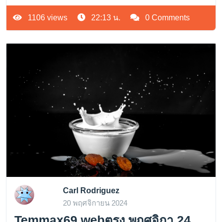
1106 views
22:13 น.
0 Comments
Carl Rodriguez
20 พฤศจิกายน 2024
Temmax69 webตรง พฤศจิกา 24