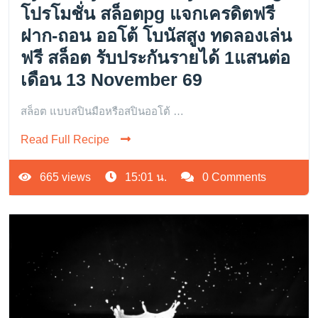
โปรโมชั่น สล็อตpg แจกเครดิตฟรี
ฝาก-ถอน ออโต้ โบนัสสูง ทดลองเล่น
ฟรี สล็อต รับประกันรายได้ 1แสนต่อ
เดือน 13 November 69
สล็อต แบบสปินมือหรือสปินออโต้ …
Read Full Recipe
665 views
15:01 น.
0 Comments