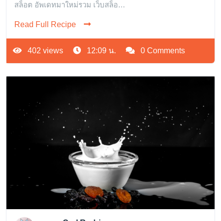
สล็อต อัพเดทมาใหม่รวม เว็บสล็อ…
Read Full Recipe
402 views
12:09 น.
0 Comments