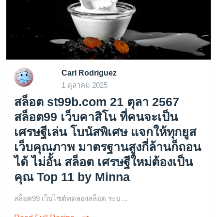
Carl Rodriguez
1 ตุลาคม 2025
สล็อต st99b.com 21 ตุลา 2567
สล็อต99 เว็บคาสิโน ที่คนจะเป็น
เศรษฐีเล่น โบนัสพิเศษ แจกให้ทุกยูส
เว็บคุณภาพ มาตรฐานสูงกี่ล้านก็ถอน
ได้ ไม่อั้น สล็อต เศรษฐีใหม่ต้องเป็น
คุณ Top 11 by Minna
สล็อต99 เว็บไซต์ทดลองสล็อต ระบ…