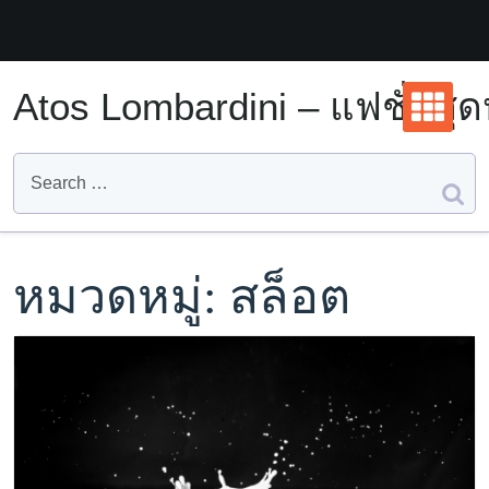
Skip
to
content
Atos Lombardini – แฟชั่นสุด
หมวดหมู่:
สล็อต