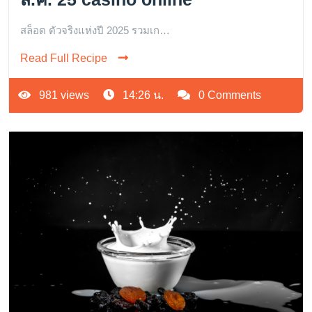
สล็อต ตัวจริงแห่งปี 2025 รวมเก…
Read Full Recipe
981 views
14:26 น.
0 Comments