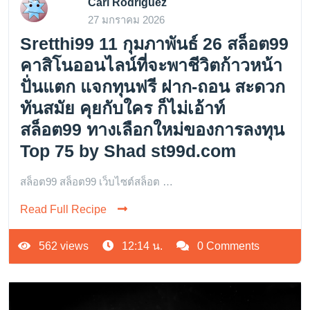
Carl Rodriguez
27 มกราคม 2026
Sretthi99 11 กุมภาพันธ์ 26 สล็อต99
คาสิโนออนไลน์ที่จะพาชีวิตก้าวหน้า
ปั่นแตก แจกทุนฟรี ฝาก-ถอน สะดวก
ทันสมัย คุยกับใคร ก็ไม่เอ้าท์
สล็อต99 ทางเลือกใหม่ของการลงทุน
Top 75 by Shad st99d.com
สล็อต99 สล็อต99 เว็บไซต์สล็อต …
Read Full Recipe
562 views
12:14 น.
0 Comments