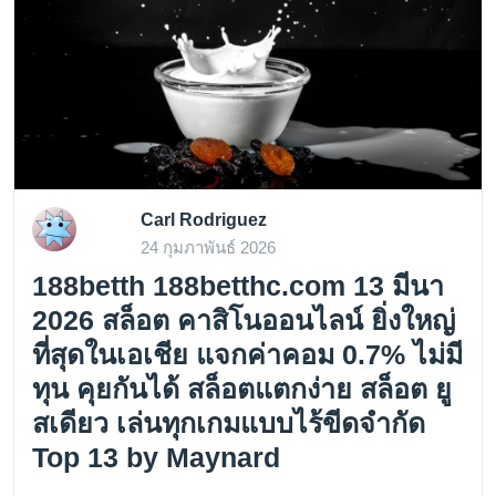
Carl Rodriguez
24 กุมภาพันธ์ 2026
188betth 188betthc.com 13 มีนา
2026 สล็อต คาสิโนออนไลน์ ยิ่งใหญ่
ที่สุดในเอเชีย แจกค่าคอม 0.7% ไม่มี
ทุน คุยกันได้ สล็อตแตกง่าย สล็อต ยู
สเดียว เล่นทุกเกมแบบไร้ขีดจำกัด
Top 13 by Maynard