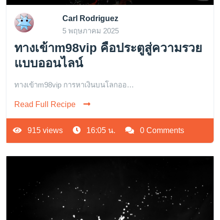
Carl Rodriguez
5 พฤษภาคม 2025
ทางเข้าm98vip คือประตูสู่ความรวย
แบบออนไลน์
ทางเข้าm98vip การหาเงินบนโลกออ…
Read Full Recipe
915 views
16:05 น.
0 Comments