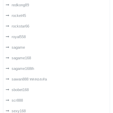
redkong89
rocket45
rockstar66
royal558
sagame
sagame168
sagame168th
sawan888 ทดลองเล่น
sbobet168
scr888
sexy168