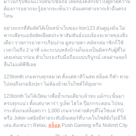
มาในกรุ๊ปชี้แนะเว็บที่น่าเชื่อถือ เลยลองคลิกเข้าไปดูด้วยความ
ต้องการอยากจะรู้อยากจะเห็นว่า มันแตกต่างจากเจ้าอื่นตรง
ไหน
อย่างแรกที่สัมผัสได้เป็นหน้าเว็บของ lion123 มันดูมุ่งมั่น ไม่
พากเพียรแออัดยัดเยียดประชาสัมพันธ์แบบจ้องจะขายของสิ่ง
เดียว รายการอาหารเรียบง่าย ดูสบายตา สมัครสมาชิกก็ใช้
เวลาไม่ถึง 2 นาที และระบบหลังบ้านก็มองเป็นมิตรกับผู้ที่ไม่
เคยเล่นมาก่อน ตัวเว็บรองรับมือถือแบบบริบูรณ์ เล่นผ่านจอก็
ลื่นไม่แพ้พีซีเลย
123lionth เกมครบทุกหมวด ตั้งแต่คาสิโนสด สล็อต กีฬา หวย
ไปจนถึงเกมยิงปลา ไม่ต้องย้ายเว็บไซต์ให้ยุ่งยาก
123lionth ไม่ได้เปิดมาเพื่อย้ำเกมเดียวแล้วจบ แม้กระนั้นมา
ครบทุกแนว ตั้งแต่บาคาร่า รูเล็ต ไฮโล ป๊อกกระดอน ไปจน
กระทั่งเกมสล็อตกว่า 1,000 เกมจากค่ายดังๆที่ไม่ใช่แค่ PG
หรือ Joker แต่ยังมีค่ายระดับอินเตอร์ที่บางเว็บไซต์ยังไม่มีให้
เล่น ดังเช่นว่า Relax,
สล็อต
Push Gaming หรือ Nolimit City