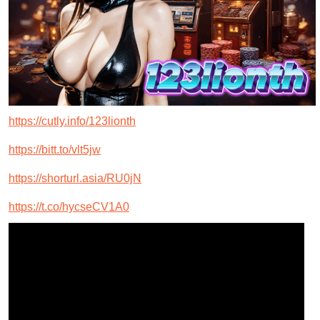
https://cutly.info/123lionth
https://bitt.to/vlt5jw
https://shorturl.asia/RU0jN
https://t.co/hycseCV1A0