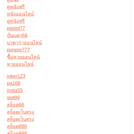
ดูหนังฟรี
หนังออนไลน์
ดูหนังฟรี
pgslot77
ปั่นแตก66
บาคาร่าออนไลน์
punpro777
ซื้อหวยออนไลน์
หวยออนไลน์
joker123
pg168
jinda55
slot99
สล็อต66
สล็อตเว็บตรง
สล็อตเว็บตรง
สล็อต888
สล็อต888