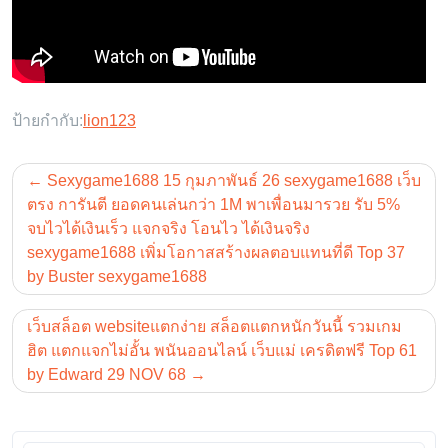
ป้ายกำกับ:
lion123
แนะแนว
Sexygame1688 15 กุมภาพันธ์ 26 sexygame1688 เว็บ
เรื่อง
ตรง การันตี ยอดคนเล่นกว่า 1M พาเพื่อนมารวย รับ 5%
จบไวได้เงินเร็ว แจกจริง โอนไว ได้เงินจริง
sexygame1688 เพิ่มโอกาสสร้างผลตอบแทนที่ดี Top 37
by Buster sexygame1688
เว็บสล็อต websiteแตกง่าย สล็อตแตกหนักวันนี้ รวมเกม
ฮิต แตกแจกไม่อั้น พนันออนไลน์ เว็บแม่ เครดิตฟรี Top 61
by Edward 29 NOV 68