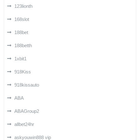
123lionth
168slot
188bet
188betth
1xbit1
918Kiss
918kissauto
ABA
ABAGroup2
allbet24hr
askyouwin888 vip