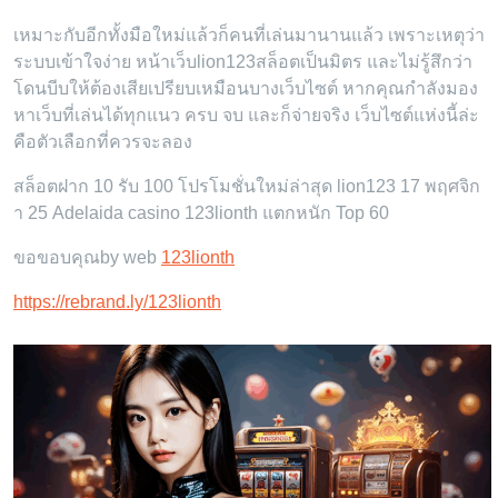
เหมาะกับอีกทั้งมือใหม่แล้วก็คนที่เล่นมานานแล้ว เพราะเหตุว่า
ระบบเข้าใจง่าย หน้าเว็บlion123สล็อตเป็นมิตร และไม่รู้สึกว่า
โดนบีบให้ต้องเสียเปรียบเหมือนบางเว็บไซต์ หากคุณกำลังมอง
หาเว็บที่เล่นได้ทุกแนว ครบ จบ และก็จ่ายจริง เว็บไซต์แห่งนี้ล่ะ
คือตัวเลือกที่ควรจะลอง
สล็อตฝาก 10 รับ 100 โปรโมชั่นใหม่ล่าสุด lion123 17 พฤศจิก
า 25 Adelaida casino 123lionth แตกหนัก Top 60
ขอขอบคุณby web
123lionth
https://rebrand.ly/123lionth