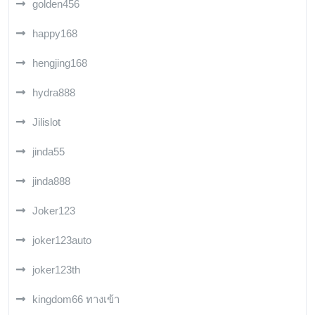
golden456
happy168
hengjing168
hydra888
Jilislot
jinda55
jinda888
Joker123
joker123auto
joker123th
kingdom66 ทางเข้า