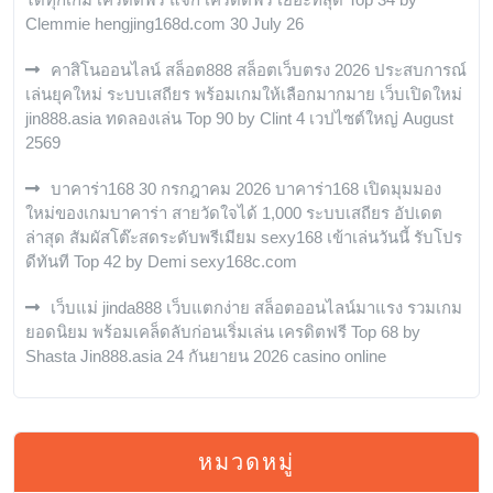
Clemmie hengjing168d.com 30 July 26
คาสิโนออนไลน์ สล็อต888 สล็อตเว็บตรง 2026 ประสบการณ์
เล่นยุคใหม่ ระบบเสถียร พร้อมเกมให้เลือกมากมาย เว็บเปิดใหม่
jin888.asia ทดลองเล่น Top 90 by Clint 4 เวปไซต์ใหญ่ August
2569
บาคาร่า168 30 กรกฎาคม 2026 บาคาร่า168 เปิดมุมมอง
ใหม่ของเกมบาคาร่า สายวัดใจได้ 1,000 ระบบเสถียร อัปเดต
ล่าสุด สัมผัสโต๊ะสดระดับพรีเมียม sexy168 เข้าเล่นวันนี้ รับโปร
ดีทันที Top 42 by Demi sexy168c.com
เว็บแม่ jinda888 เว็บแตกง่าย สล็อตออนไลน์มาแรง รวมเกม
ยอดนิยม พร้อมเคล็ดลับก่อนเริ่มเล่น เครดิตฟรี Top 68 by
Shasta Jin888.asia 24 กันยายน 2026 casino online
หมวดหมู่