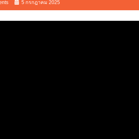
nts
5 กรกฎาคม 2025