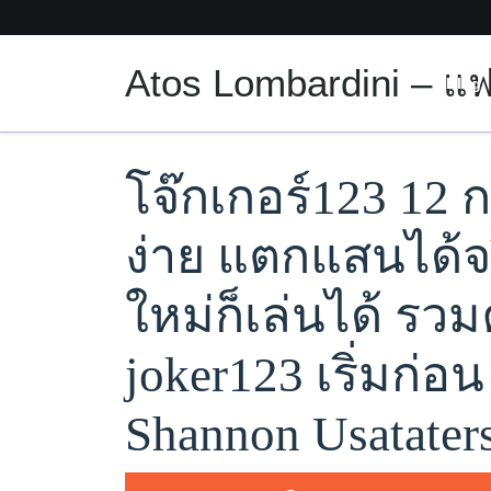
Skip
to
content
Atos Lombardini – แฟช
Blog
โจ๊กเกอร์123 12 
ง่าย แตกแสนได้จร
ใหม่ก็เล่นได้ รวม
joker123 เริ่มก่อ
Shannon Usatater