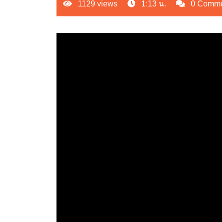
1129 views
1:13 น.
0 Comme