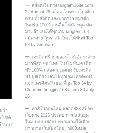
สล็อตเว็บตรง tangtem168e.com
22 August 26 สล็อตเว็บตรง เว็บเดียว
ครบ ทั้งสล็อตและบาคาร่า สมาชิก
ใหม่รับ 100% เล่นลื่น ไม่มีสะดุด คัด
มาแล้ว เล่นได้ทุกเกม tangtem168
สมัครง่าย ลุ้นรางวัลใหญ่ได้ทันที Top
68 by Stephan
เครดิตฟรี หวยออนไลน์ อัตราจ่าย
มากที่สุด ของไทย โปรโมชั่นเครดิต
ฟรี 100% กล่องสุ่มเฮงเฮง รับเครดิต
ฟรี ยูสเดียว เล่นได้ทุกเกม เครดิตฟรี
แจก เครดิตฟรี เยอะที่สุด Top 34 by
Clemmie hengjing168d.com 30 July
26
คาสิโนออนไลน์ สล็อต888 สล็อต
ยว่า
เว็บตรง 2026 ประสบการณ์เล่นยุค
็บไซต์
ใหม่ ระบบเสถียร พร้อมเกมให้เลือก
ด้กำหนด
มากมาย เว็บเปิดใหม่ jin888.asia