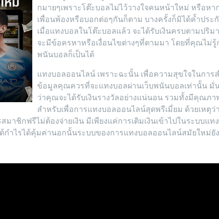
กมายๆเพราะโต๊ะบอลไม่ไว้วางใจคนหน้าใหม่ หรือหาก
เพื่อนพ้องหรือบอกต่อๆกันก็ตาม บางครั้งก็มิได้ค้ำประก
เมื่อแทงบอลในโต๊ะบอลแล้ว จะได้รับเงินครบตามปริ
จะมีข้อครหาหรือเงื่อนไขต่างๆที่ตามมา โดยที่คุณไม่รู
พนันบอลก็เป็นได้
แทงบอลออนไลน์ เพราะฉะนั้น เพื่อความสุขใจในการ
ข้อมูลคุณควรที่จะแทงบอลผ่านเว็บพนันบอลเท่านั้น มั่
ว่าคุณจะได้รับเงินรางวัลอย่างแน่นอน รวมทั้งมีคุณภา
สำหรับเพื่อการแทงบอลออนไลน์สุดพรีเมี่ยม ด้วยเหตุว
สมัครสมาชิกฟรีไม่ต้องจ่ายเงิน มีเพียงแค่การเติมเงินเข้าไปในระบบแ
ว่าได้กำไรได้คุ้มค่านอกนั้นระบบของการแทงบอลออนไลน์สมัยใหม่ยั