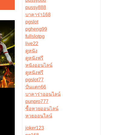
pussy888
pussy888
บาคาร่า168
pgslot
pgheng99
fullslotpg
live22
ดูหนัง
ดูหนังฟรี
หนังออนไลน์
ดูหนังฟรี
pgslot77
ปั่นแตก66
บาคาร่าออนไลน์
punpro777
ซื้อหวยออนไลน์
หวยออนไลน์
joker123