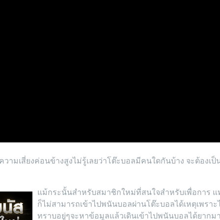
มีความเสี่ยงค่อนข้างสูงไม่รู้เลยว่าโต๊ะบอลมีคนใดกันบ้าง จะต้องเป
แม้กระนั้นสำหรับสมาชิกใหม่ที่สนใจสำหรับเพื่อการ 
ก็ไม่สามารถเข้าไปพนันบอลผ่านโต๊ะบอลได้เหตุเพราะไ
ทราบอยู่ๆจะหาข้อมูลแล้วเดินเข้าไปพนันบอลได้ยากม