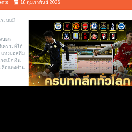
nts
18 กุมภาพันธ์ 2026
ระบบมี
ทงบอล
ิเคราะห์ได้
ไร แทงบอลทีม
กดเบิกเงิน
คือแทงผ่าน