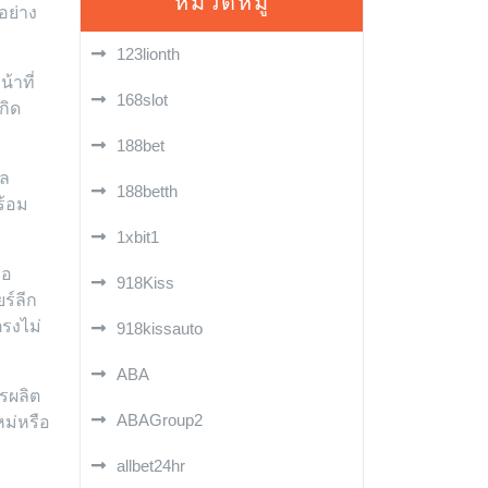
หมวดหมู่
อย่าง
123lionth
้าที่
168slot
กิด
188bet
อล
188betth
ร้อม
1xbit1
ือ
918Kiss
ร์ลีก
ตรงไม่
918kissauto
ABA
รผลิต
ABAGroup2
หม่หรือ
allbet24hr