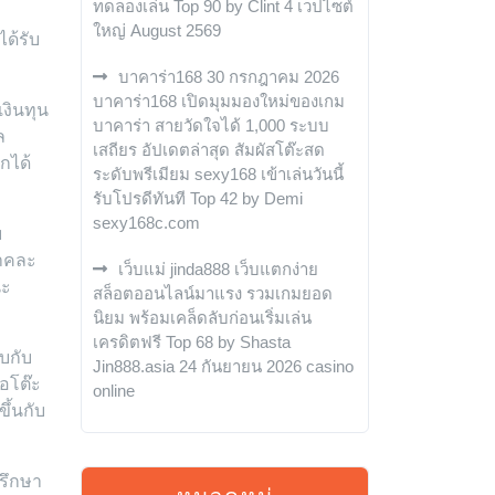
ทดลองเล่น Top 90 by Clint 4 เวปไซต์
ใหญ่ August 2569
ได้รับ
บาคาร่า168 30 กรกฎาคม 2026
บาคาร่า168 เปิดมุมมองใหม่ของเกม
งินทุน
บาคาร่า สายวัดใจได้ 1,000 ระบบ
ล
เสถียร อัปเดตล่าสุด สัมผัสโต๊ะสด
กได้
ระดับพรีเมียม sexy168 เข้าเล่นวันนี้
รับโปรดีทันที Top 42 by Demi
sexy168c.com
บ
มาคละ
เว็บแม่ jinda888 เว็บแตกง่าย
นะ
สล็อตออนไลน์มาแรง รวมเกมยอด
นิยม พร้อมเคล็ดลับก่อนเริ่มเล่น
เครดิตฟรี Top 68 by Shasta
บกับ
Jin888.asia 24 กันยายน 2026 casino
อโต๊ะ
online
ึ้นกับ
ปรึกษา