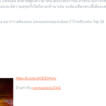
าร แทงบอล อีกด้วยพูดได้ว่ามาที่นี่ได้ประสบการณ์ สำหรับในการ
ละมีความสุขครั้งใดก็ตามเข้ามาเล่น จะต้องเลือกตรงนี้เพียงแค่น
uida อยากรวยต้องลอง แทงบอลลงทุนงบน้อย กำไรหลักแสน Top 16
https://t.co/wJrODDHUjy
ป้ายกำกับ:
แทงบอลออนไลน์