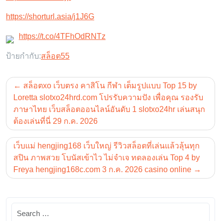
https://shorturl.asia/j1J6G
https://t.co/4TFhOdRNTz
ป้ายกำกับ:
สล็อต55
แนะแนว
สล็อตxo เว็บตรง คาสิโน กีฬา เต็มรูปแบบ Top 15 by
เรื่อง
Loretta slotxo24hrd.com โปรรับความปัง เพื่อคุณ รองรับ
ภาษาไทย เว็บสล็อตออนไลน์อันดับ 1 slotxo24hr เล่นสนุก
ต้องเล่นที่นี่ 29 ก.ค. 2026
เว็บแม่ hengjing168 เว็บใหญ่ รีวิวสล็อตที่เล่นแล้วลุ้นทุก
สปิน ภาพสวย โบนัสเข้าไว ไม่จำเจ ทดลองเล่น Top 4 by
Freya hengjing168c.com 3 ก.ค. 2026 casino online