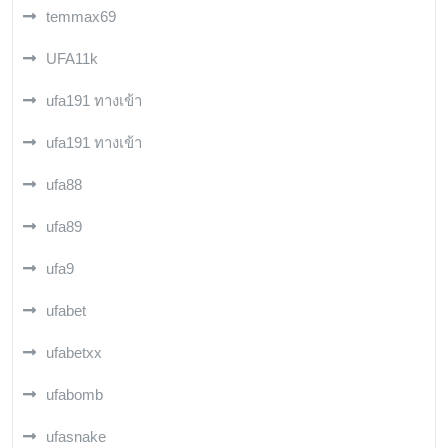
temmax69
UFA11k
ufa191 ทางเข้า
ufa191 ทางเข้า
ufa88
ufa89
ufa9
ufabet
ufabetxx
ufabomb
ufasnake