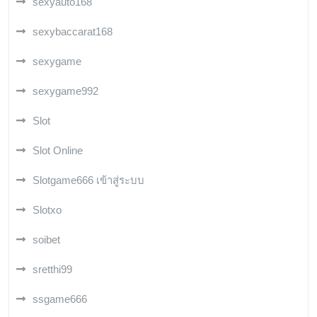
sexyauto168
sexybaccarat168
sexygame
sexygame992
Slot
Slot Online
Slotgame666 เข้าสู่ระบบ
Slotxo
soibet
sretthi99
ssgame666