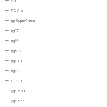
PG
PG Slot
pg SuperGame
pg77
pg99
pgheng
pgjoker
pgk44b
PGSlot
pgslot168
pgslot77