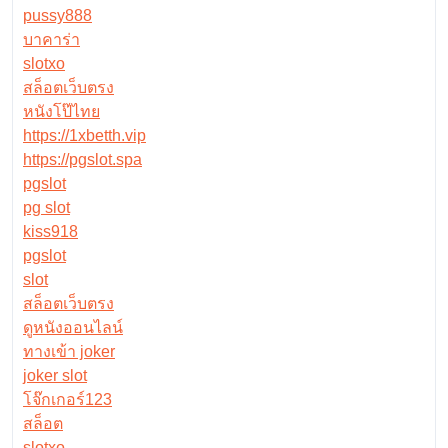
pussy888
บาคาร่า
slotxo
สล็อตเว็บตรง
หนังโป๊ไทย
https://1xbetth.vip
https://pgslot.spa
pgslot
pg slot
kiss918
pgslot
slot
สล็อตเว็บตรง
ดูหนังออนไลน์
ทางเข้า joker
joker slot
โจ๊กเกอร์123
สล็อต
slotxo