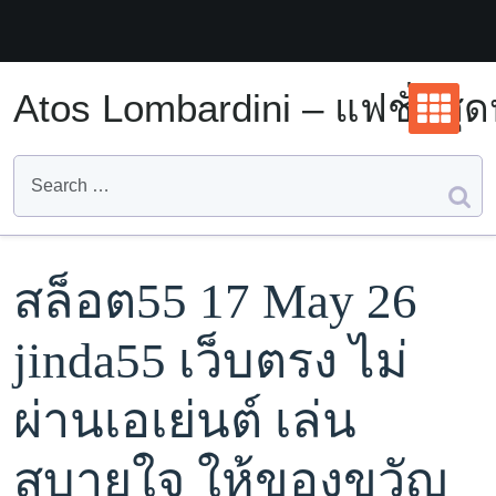
Skip
to
content
Atos Lombardini – แฟชั่นสุด
สล็อต55 17 May 26
jinda55 เว็บตรง ไม่
ผ่านเอเย่นต์ เล่น
สบายใจ ให้ของขวัญ