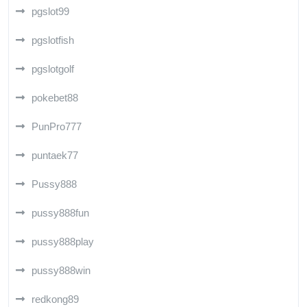
pgslot99
pgslotfish
pgslotgolf
pokebet88
PunPro777
puntaek77
Pussy888
pussy888fun
pussy888play
pussy888win
redkong89