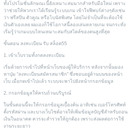
ทั้งโปรโมชั่นลักษณะนี้ยังเหมาะสมมากสำหรับมือใหม่ เพราะ
ว่าช่วยให้พวกเราได้เรียนรู้ระบบเกม เข้าใจฟีพบร์ต่างๆดังเช่น
ว่า ฟรีสปิน ตัวคูณ หรือโบนัสพิเศษ โดยไม่จำเป็นที่จะต้องใช้
เงินตัวเองเลย ผมเองก็ใช้โอกาสนี้ลองเล่นหลายเกม จนกระทั่ง
เริ่มรู้ว่าเกมแบบไหนเหมาะสมกับสไตล์ของตนสูงที่สุด
ขั้นตอน ลงทะเบียน รับ สล็อต55
1. เข้าเว็บรวมทั้งกดลงทะเบียน
เริ่มด้วยการเข้าไปที่หน้าเว็บของผู้ให้บริการ หลังจากนั้นมอง
หาปุ่ม “ลงทะเบียนสมัครสมาชิก” ซึ่งชอบอยู่ด้านบนของหน้า
เว็บ เมื่อกดเข้าไปแล้ว ระบบจะพาไปยังหน้ากรอกข้อมูล
2. กรอกข้อมูลให้ครบถ้วนบริบูรณ์
ในขั้นตอนนี้จะให้กรอกข้อมูลเบื้องต้น อาทิเช่น เบอร์โทรศัพท์
ตั้งรหัสผ่าน และบางเว็บไซต์อาจให้เพิ่มข้อมูลบัญชีสำหรับถอน
เงินในอนาคต ควรจะสำรวจให้ถูกต้อง เพราะส่งผลต่อการใช้
งานระยะยาว