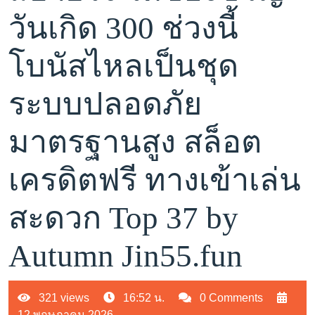
วันเกิด 300 ช่วงนี้
โบนัสไหลเป็นชุด
ระบบปลอดภัย
มาตรฐานสูง สล็อต
เครดิตฟรี ทางเข้าเล่น
สะดวก Top 37 by
Autumn Jin55.fun
321 views
16:52 น.
0 Comments
12 พฤษภาคม 2026