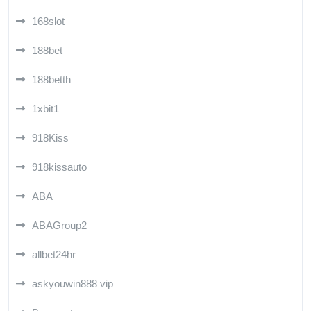
168slot
188bet
188betth
1xbit1
918Kiss
918kissauto
ABA
ABAGroup2
allbet24hr
askyouwin888 vip