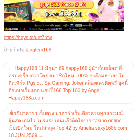
https://heys.to/uet7mw
ป้ายกำกับ:
tangtem168
แนะแนว
Happy168 11 มิถุนา 69 happy168 ผู้นำเว็บสล็อต ที่
เรื่อง
ครบเครื่องกว่าใคร สมาชิกใหม่ 100% กงล้อมหาเฮง ไม่
ติดเทิร์น Pgslot , Sa Gaming, Joker สล็อตเครดิตฟรี ยุคนี้
ต้องหาเว็บแตก แฮปปี้168 Top 100 by Angel
Happy168a.com
เซ็กซี่บาคาร่า เว็บตรง บาคาร่าเว็บเดียวครบทุกอารมณ์
ลุ้นสด เกมไว โปรแรง เล่นแล้วติดใจง่าย casino online
เว็บเปิดใหม่ ใหม่ล่าสุด Top 42 by Amelia sexy168b.com
18 JUN 2569