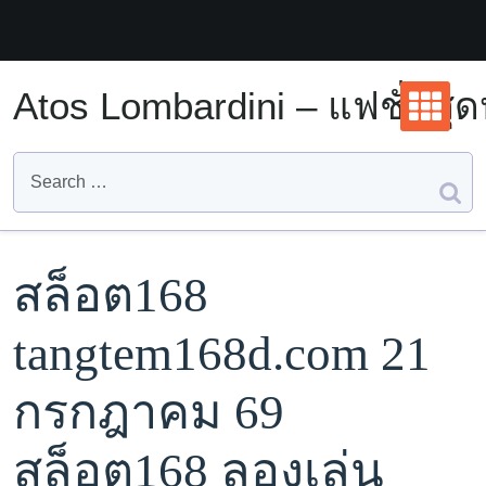
Skip
to
content
Atos Lombardini – แฟชั่นสุด
สล็อต168
tangtem168d.com 21
กรกฎาคม 69
สล็อต168 ลองเล่น