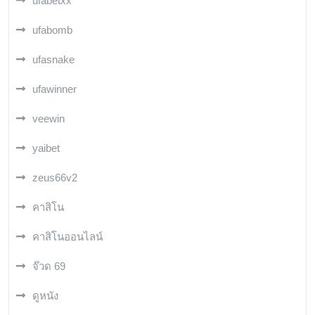
ufabetxx
ufabomb
ufasnake
ufawinner
veewin
yaibet
zeus66v2
คาสิโน
คาสิโนออนไลน์
จ๊วด 69
ดูหนัง