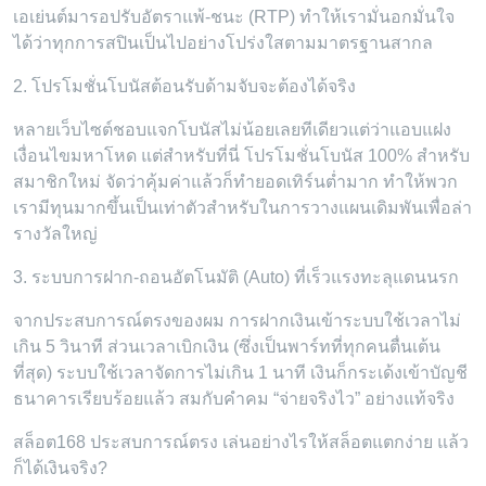
เอเย่นต์มารอปรับอัตราแพ้-ชนะ (RTP) ทำให้เรามั่นอกมั่นใจ
ได้ว่าทุกการสปินเป็นไปอย่างโปร่งใสตามมาตรฐานสากล
2. โปรโมชั่นโบนัสต้อนรับด้ามจับจะต้องได้จริง
หลายเว็บไซต์ชอบแจกโบนัสไม่น้อยเลยทีเดียวแต่ว่าแอบแฝง
เงื่อนไขมหาโหด แต่สำหรับที่นี่ โปรโมชั่นโบนัส 100% สำหรับ
สมาชิกใหม่ จัดว่าคุ้มค่าแล้วก็ทำยอดเทิร์นต่ำมาก ทำให้พวก
เรามีทุนมากขึ้นเป็นเท่าตัวสำหรับในการวางแผนเดิมพันเพื่อล่า
รางวัลใหญ่
3. ระบบการฝาก-ถอนอัตโนมัติ (Auto) ที่เร็วแรงทะลุแดนนรก
จากประสบการณ์ตรงของผม การฝากเงินเข้าระบบใช้เวลาไม่
เกิน 5 วินาที ส่วนเวลาเบิกเงิน (ซึ่งเป็นพาร์ทที่ทุกคนตื่นเต้น
ที่สุด) ระบบใช้เวลาจัดการไม่เกิน 1 นาที เงินก็กระเด้งเข้าบัญชี
ธนาคารเรียบร้อยแล้ว สมกับคำคม “จ่ายจริงไว” อย่างแท้จริง
สล็อต168 ประสบการณ์ตรง เล่นอย่างไรให้สล็อตแตกง่าย แล้ว
ก็ได้เงินจริง?