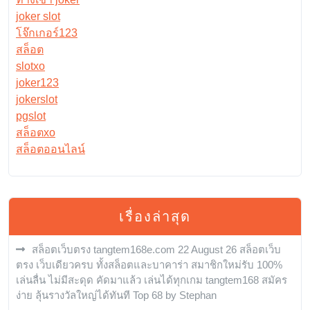
joker slot
โจ๊กเกอร์123
สล็อต
slotxo
joker123
jokerslot
pgslot
สล็อตxo
สล็อตออนไลน์
เรื่องล่าสุด
สล็อตเว็บตรง tangtem168e.com 22 August 26 สล็อตเว็บ
ตรง เว็บเดียวครบ ทั้งสล็อตและบาคาร่า สมาชิกใหม่รับ 100%
เล่นลื่น ไม่มีสะดุด คัดมาแล้ว เล่นได้ทุกเกม tangtem168 สมัคร
ง่าย ลุ้นรางวัลใหญ่ได้ทันที Top 68 by Stephan