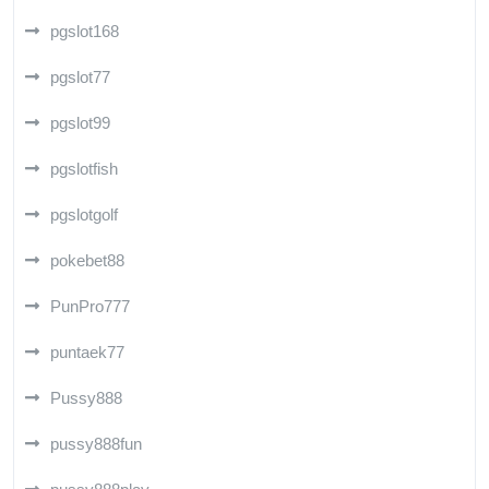
pgslot168
pgslot77
pgslot99
pgslotfish
pgslotgolf
pokebet88
PunPro777
puntaek77
Pussy888
pussy888fun