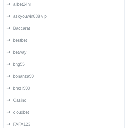
allbet24hr
askyouwin888 vip
Baccarat
bestbet
betway
bng55
bonanza99
brazil999
Casino
cloudbet
FAFA123