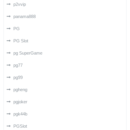
p2vvip
panama888
PG
PG Slot
pg SuperGame
pg77
pg99
pgheng
pgjoker
pgk44b
PGSlot