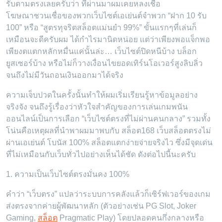
รับตามตรงเลยครับว่า ที่ผ่านมาผมเคยหลงเชื่อ
โฆษณาชวนเชื่อของพวกเว็บไซต์เอเย่นต์จำพวก “ฝาก 10 รับ
100” หรือ “สูตรทุจริตสล็อตแม่นยำ 99%” ขั้นแรกๆที่เล่นก็
เหมือนจะดีครับผม ได้กำไรมานิดหน่อย แต่ว่าเพียงพอแจ็กพอ
เพียงตแตกหลักหมื่นแค่นั้นล่ะ… เว็บไซต์ปิดหนีบ้าง บล็อก
ยูสเซอร์บ้าง หรือไม่ก็วางเงื่อนไขยอดเทิร์นโอเวอร์สูงลิบลิ่ว
จนถึงไม่มีวันถอนเงินออกมาได้จริง
ความเจ็บปวดในครั้งนั้นทำให้ผมเริ่มเรียนรู้หาข้อมูลอย่าง
จริงจัง จนถึงรู้เรื่องว่าหัวใจสำคัญของการเล่นเกมพนัน
ออนไลน์เป็นการเลือก “เว็บไซต์ตรงที่ไม่ผ่านคนกลาง” รวมทั้ง
โน่นคือเหตุผลที่นำพาผมมาพบกับ สล็อต168 เว็บสล็อตตรงไม่
ผ่านเอเย่นต์ โบนัส 100% สล็อตแตกง่ายจ่ายจริงไว ซึ่งมีจุดเด่น
ที่ไม่เหมือนกับเว็บทั่วไปอย่างเห็นได้ชัด ดังต่อไปนี้นะครับ
1. ความเป็นเว็บไซต์ตรงมั่นคง 100%
คำว่า “เว็บตรง” แปลว่าระบบการคลังแล้วก็เซิร์ฟเวอร์ของเกม
ส่งตรงจากค่ายผู้พัฒนาหลัก (ตัวอย่างเช่น PG Slot, Joker
Gaming,
สล็อต
Pragmatic Play) โดยปลอดคนกึ่งกลางหรือ