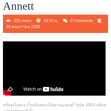
Annett
303 views
13:33 น.
0 Comments
29 พฤษภาคม 2026
สล็อตเว็บตรง เว็บสล็อตตรงไม่ผ่านเอเย่นต์ โบนัส 100% สล็อต
แตกง่ายจ่ายจริงไว