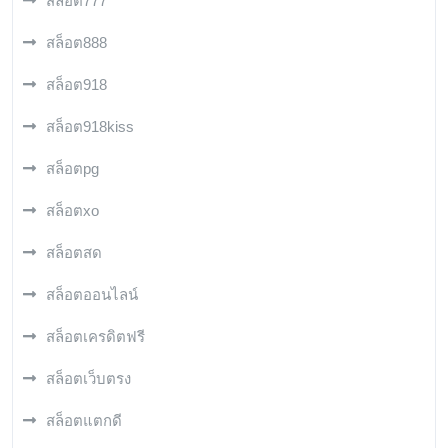
สล็อต777
สล็อต888
สล็อต918
สล็อต918kiss
สล็อตpg
สล็อตxo
สล็อตสด
สล็อตออนไลน์
สล็อตเครดิตฟรี
สล็อตเว็บตรง
สล็อตแตกดี