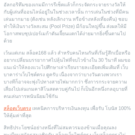
อัลกอริทึมของเกมมีการรีเซ็ตแล้วก็กระจัดกระจายรางวัลให้
กับผู้เล่นที่ออนไลน์อยู่ในในช่วงเวลานั้น การเล่นในช่วงที่มีคน
เล่นมากมาย (ดังเช่น หลังเลิกงาน หรือข้างหลังเที่ยงคืน) ชอบ
ทำให้เงินรางวัลสะสม (Pool Prize) มีก้อนใหญ่ขึ้น ส่งผลให้มี
โอกาสพบซุปเปอร์เมก้าดันเจี้ยนแตกได้ง่ายมากยิ่งขึ้นตามไป
ด้วย
เว้นแต่เกม สล็อต168 แล้ว สำหรับคนไหนกันที่เริ่มรู้สึกเบื่อหรือ
อยากเปลี่ยนบรรยากาศไปลุ้นไพ่ที่จบไวข้างใน 30 วินาที ผมขอ
แนะนำให้ลองแวะไปศึกษาเล่าเรียนรายละเอียดเพิ่มเติมที่ เว็บ
บาคาร่าเว็บไซต์ตรง ดูครับ เนื่องจากว่าบางวันดวงพวกเรา
บางทีก็อาจจะพุ่งไปทางสายไพ่มากกว่า ซึ่งการกระจายความ
เสี่ยงไปเล่นเกมคาสิโนสดควบคู่กันไป ก็เป็นอีกหนึ่งกลอุบายที่
คนเล่นการพนันนิยมใช้กัน
สล็อตเว็บตรง
เทคนิคการบริหารเงินลงทุน เพื่อรับ โบนัส 100%
ให้คุ้มค่าที่สุด
สิทธิประโยชน์อย่างหนึ่งที่ไม่สมควรมองข้ามเมื่อคุณลง
ทะเบียนสมัครสมาชิกกับ สล็อตเว็บไซต์ตรง เว็บสล็อตตรงไม่