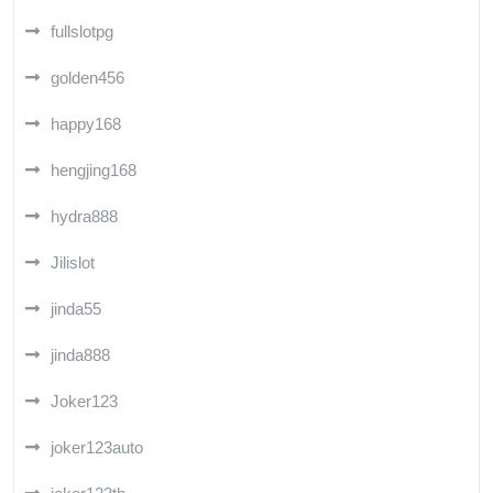
fullslotpg
golden456
happy168
hengjing168
hydra888
Jilislot
jinda55
jinda888
Joker123
joker123auto