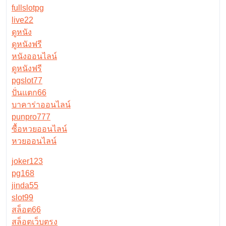
fullslotpg
live22
ดูหนัง
ดูหนังฟรี
หนังออนไลน์
ดูหนังฟรี
pgslot77
ปั่นแตก66
บาคาร่าออนไลน์
punpro777
ซื้อหวยออนไลน์
หวยออนไลน์
joker123
pg168
jinda55
slot99
สล็อต66
สล็อตเว็บตรง