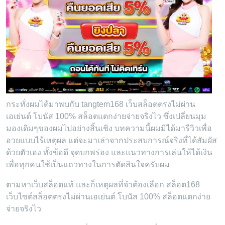
กระทั่งผมได้มาพบกับ tangtem168 เว็บสล็อตตรงไม่ผ่าน
เอเย่นต์ โบนัส 100% สล็อตแตกง่ายจ่ายจริงไว ซึ่งเปลี่ยนมุม
มองเดิมๆของผมไปอย่างสิ้นเชิง บทความนี้ผมมิได้มารีวิวเพื่อ
อวยแบบไร้เหตุผล แต่จะมาเล่าจากประสบการณ์จริงที่ได้สัมผัส
ด้วยตัวเอง ทั้งข้อดี จุดบกพร่อง และแนวทางการเล่นให้ได้เงิน
เพื่อทุกคนใช้เป็นแถวทางในการตัดสินใจครับผม
ตามหาเว็บสล็อตแท้ และก็เหตุผลที่จำต้องเลือก สล็อต168
เว็บไซต์สล็อตตรงไม่ผ่านเอเย่นต์ โบนัส 100% สล็อตแตกง่าย
จ่ายจริงไว