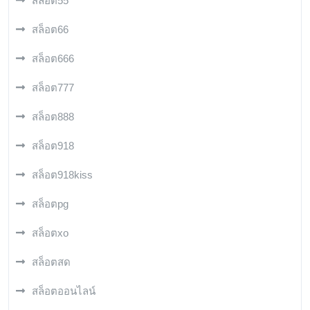
สล็อต55
สล็อต66
สล็อต666
สล็อต777
สล็อต888
สล็อต918
สล็อต918kiss
สล็อตpg
สล็อตxo
สล็อตสด
สล็อตออนไลน์