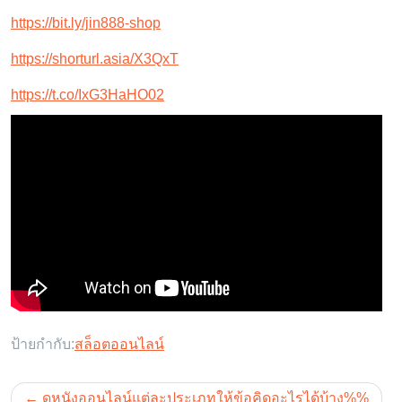
https://bit.ly/jin888-shop
https://shorturl.asia/X3QxT
https://t.co/IxG3HaHO02
ป้ายกำกับ:
สล็อตออนไลน์
แนะแนว
ดูหนังออนไลน์แต่ละประเภทให้ข้อคิดอะไรได้บ้าง%%