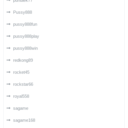
puntaek77
Pussy888
pussy888fun
pussy888play
pussy888win
redkong89
rocket45
rockstar66
royal558
sagame
sagame168