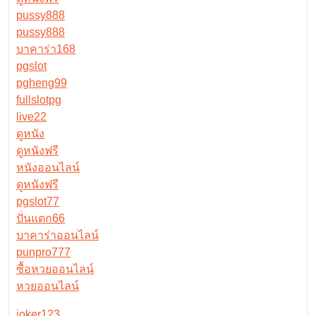
pussy888
pussy888
บาคาร่า168
pgslot
pgheng99
fullslotpg
live22
ดูหนัง
ดูหนังฟรี
หนังออนไลน์
ดูหนังฟรี
pgslot77
ปั่นแตก66
บาคาร่าออนไลน์
punpro777
ซื้อหวยออนไลน์
หวยออนไลน์
joker123