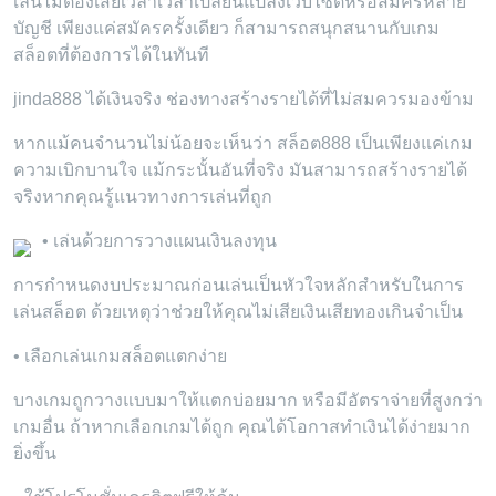
เล่นไม่ต้องเสียเวล่ำเวลาเปลี่ยนแปลงเว็บไซต์หรือสมัครหลาย
บัญชี เพียงแค่สมัครครั้งเดียว ก็สามารถสนุกสนานกับเกม
สล็อตที่ต้องการได้ในทันที
jinda888 ได้เงินจริง ช่องทางสร้างรายได้ที่ไม่สมควรมองข้าม
หากแม้คนจำนวนไม่น้อยจะเห็นว่า สล็อต888 เป็นเพียงแค่เกม
ความเบิกบานใจ แม้กระนั้นอันที่จริง มันสามารถสร้างรายได้
จริงหากคุณรู้แนวทางการเล่นที่ถูก
• เล่นด้วยการวางแผนเงินลงทุน
การกำหนดงบประมาณก่อนเล่นเป็นหัวใจหลักสำหรับในการ
เล่นสล็อต ด้วยเหตุว่าช่วยให้คุณไม่เสียเงินเสียทองเกินจำเป็น
• เลือกเล่นเกมสล็อตแตกง่าย
บางเกมถูกวางแบบมาให้แตกบ่อยมาก หรือมีอัตราจ่ายที่สูงกว่า
เกมอื่น ถ้าหากเลือกเกมได้ถูก คุณได้โอกาสทำเงินได้ง่ายมาก
ยิ่งขึ้น