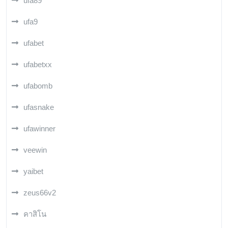
ufa89
ufa9
ufabet
ufabetxx
ufabomb
ufasnake
ufawinner
veewin
yaibet
zeus66v2
คาสิโน