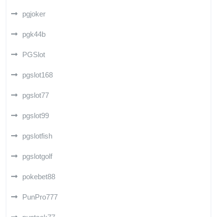
pgjoker
pgk44b
PGSlot
pgslot168
pgslot77
pgslot99
pgslotfish
pgslotgolf
pokebet88
PunPro777