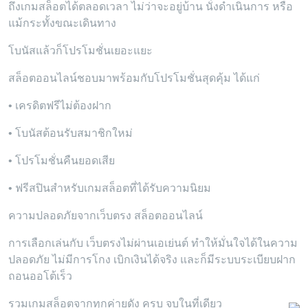
ถึงเกมสล็อตได้ตลอดเวลา ไม่ว่าจะอยู่บ้าน นั่งดำเนินการ หรือ
แม้กระทั้งขณะเดินทาง
โบนัสแล้วก็โปรโมชั่นเยอะแยะ
สล็อตออนไลน์ชอบมาพร้อมกับโปรโมชั่นสุดคุ้ม ได้แก่
• เครดิตฟรีไม่ต้องฝาก
• โบนัสต้อนรับสมาชิกใหม่
• โปรโมชั่นคืนยอดเสีย
• ฟรีสปินสำหรับเกมสล็อตที่ได้รับความนิยม
ความปลอดภัยจากเว็บตรง สล็อตออนไลน์
การเลือกเล่นกับ เว็บตรงไม่ผ่านเอเย่นต์ ทำให้มั่นใจได้ในความ
ปลอดภัย ไม่มีการโกง เบิกเงินได้จริง และก็มีระบบระเบียบฝาก
ถอนออโต้เร็ว
รวมเกมสล็อตจากทุกค่ายดัง ครบ จบในที่เดียว