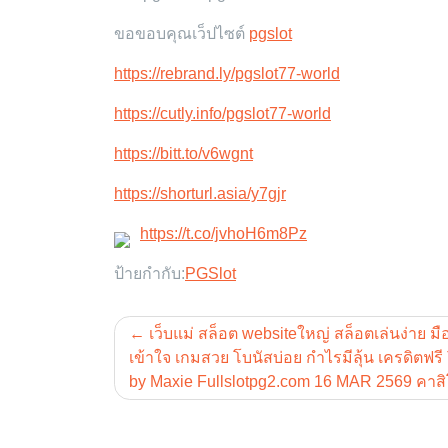
ขอขอบคุณเว็ปไซต์
pgslot
https://rebrand.ly/pgslot77-world
https://cutly.info/pgslot77-world
https://bitt.to/v6wgnt
https://shorturl.asia/y7gjr
https://t.co/jvhoH6m8Pz
ป้ายกำกับ:
PGSlot
แนะแนว
เว็บแม่ สล็อต websiteใหญ่ สล็อตเล่นง่าย มื
เข้าใจ เกมสวย โบนัสบ่อย กำไรมีลุ้น เครดิตฟรี
เรื่อง
by Maxie Fullslotpg2.com 16 MAR 2569 คาส