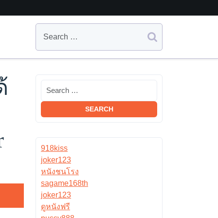
้
r
918kiss
joker123
หนังชนโรง
sagame168th
joker123
ดูหนังฟรี