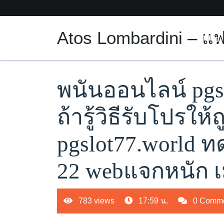
Skip
to
content
Atos Lombardini – แฟช
Blog
พนันออนไลน์ pgslo
ถ้ารู้วิธีรับโปรให
pgslot77.world ท
22 webแจกหนัก 
783 views
17:59 น.
0 Comme