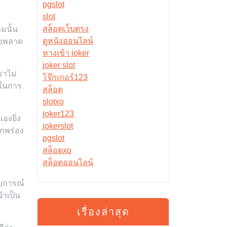
pgslot
slot
สล็อตเว็บตรง
มนั้น
ดูหนังออนไลน์
พอพลาด
ทางเข้า joker
joker slot
ราไม่
โจ๊กเกอร์123
ทบในการ
สล็อต
slotxo
joker123
องยิ่ง
jokerslot
บกพร่อง
pgslot
สล็อตxo
สล็อตออนไลน์
สบการณ์
จำเป็น
เรื่องล่าสุด