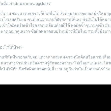
รือมือเก๋ามักพลาดบน pgslot77
็ตาม ช่องทางบกพร่องก็เกิดขึ้นได้ สิ่งที่ผมอยากจะบอกมือใหม่ ท
รงอะไรเลยครับผม คนที่เล่นมานานก็ยังพลาดได้เลย ซึ่งมันไม่ได้หม
มเข้าใจผิดหรือเข้าใจคลาดเคลื่อนด้วยก็ได้ พอผิดซ้ำๆนานๆเข้า มั
พาคุณมาดูเลยว่า ข้อผิดพลาดแบบไหนบ้างที่มือใหม่รวมทั้งมือเก๋า
กอะไรได้บ้าง?
้เราแพ้ทันทีหรอกครับผม แต่ว่าหากสะสมความนึกคิดหรือความเลื่อ
ด แนวทางการเล่น หรือความรู้สึกของพวกเราไปเรื่อยๆแน่นอน ในข
่อไม่ให้กำเนิดข้อผิดพลาดกลุ่มนี้ เรามาดูกันว่ามันเป็นอย่างไรบ้าง 