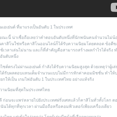
านเอเย่นต์ ที่มาแรงเป็นอันดับ 1 ในประเทศ
ขณะนี้ น่าเชื่อถือเลยว่าคำตอบอันดับหนึ่งที่นักพนันคนจำนวนไม่น้
ยู่ในคาสิโนใช่หรือคาสิโนออนไลน์ก็ได้รับความนิยมโดยตลอด ข้อดี
ใช้เวลาเล่นไม่นาน และก็ที่สำคัญคือสามารถสร้างผลกำไรได้จริง ท
ันดับหนึ่ง
็บไซต์ตรงไม่ผ่านเอเย่นต์ กำลังได้รับความนิยมสูงสุด ด้วยเหตุว่าผู้เล่
ด้รับผลตอบแทนเต็มจำนวนแบบไม่มีการหักค่าคอมมิชชั่น ทำให้
กยกให้เป็น เกมไพ่อันดับ 1 ในประเทศไทย อย่างแท้จริง
บความนิยมที่สุดในประเทศไทย
ี ก่อนจะแพร่หลายไปยังประเทศฝรั่งเศสแล้วก็คาสิโนทั่วทั้งโลก ตอ
ันได้ทุกที่ทุกเวลา ผ่านมือถือหรือคอมพิวเตอร์เพียงเครื่องเดียว
ไทย แต่เข้าใจง่ายกว่า โดยผู้เล่นมีหน้าที่เลือกทายผลว่า