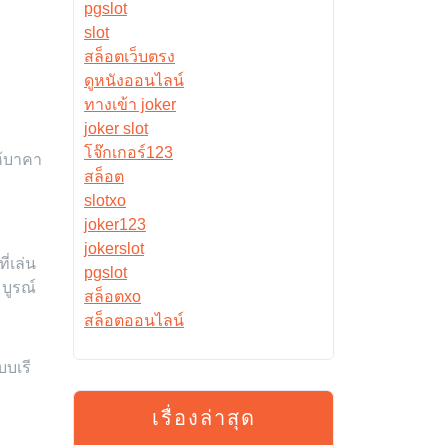
pgslot
slot
สล็อตเว็บตรง
ดูหนังออนไลน์
ทางเข้า joker
joker slot
โจ๊กเกอร์123
ห้บาคา
สล็อต
slotxo
joker123
jokerslot
่เล่น
pgslot
มบูรณ์
สล็อตxo
สล็อตออนไลน์
บบเรี
เรื่องล่าสุด