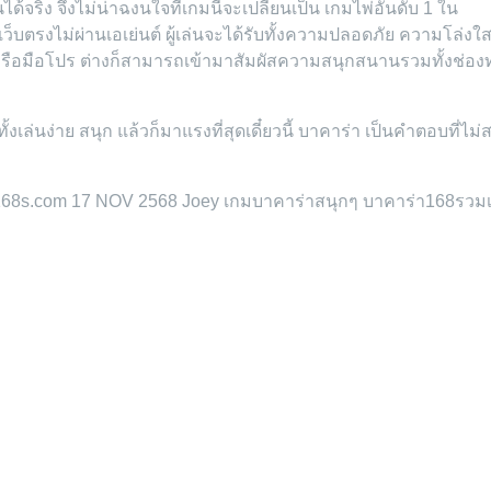
ได้จริง จึงไม่น่าฉงนใจที่เกมนี้จะเปลี่ยนเป็น เกมไพ่อันดับ 1 ใน
ว็บตรงไม่ผ่านเอเย่นต์ ผู้เล่นจะได้รับทั้งความปลอดภัย ความโล่งใส
่หรือมือโปร ต่างก็สามารถเข้ามาสัมผัสความสนุกสนานรวมทั้งช่อง
้งเล่นง่าย สนุก แล้วก็มาแรงที่สุดเดี๋ยวนี้ บาคาร่า เป็นคำตอบที่ไม
168s.com 17 NOV 2568 Joey เกมบาคาร่าสนุกๆ บาคาร่า168รวม