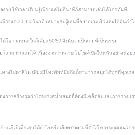
จง่าย ใช้เวลาเรียนรู้เพียงแค่ไม่กี่นาทีก็สามารถเล่นได้โดยทันที
พียงแต่ 30–60 วินาที เหมาะกับผู้เล่นที่อยากเกมเร็วและได้ลุ้นกำไ
ล่นได้โอกาสชนะใกล้เคียง 50/50 จึงนับว่าเป็นเกมที่เป็นธรรม
ก็สามารถเล่นได้ เนื่องจากว่าหลายเว็บไซต์เปิดให้พนันอย่างน้อยเ
ินทางไปคาสิโน เพียงมีโทรศัพท์มือถือก็สามารถสนุกได้ทุกที่ทุกเวล
้าต้องการสร้างผลกำไรอย่างสม่ำเสมอก็ต้องมีเคล็ดลับและการวางแผนท
แจ้ง แล้วก็เมื่อเล่นได้กำไรหรือเสียครบตามที่ตั้งไว้ ควรหยุดเล่นโดย