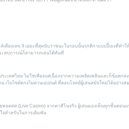
ล้เคียงเลข 9 เยอะที่สุดนับว่าชนะในรอบนั้นๆกติกาแบบงี้เองที่ทำใ
ีประสบการณ์ก็สามารถเล่นได้ทันที
นประเทศไทย ไม่ใช่เพียงแต่เนื่องจากความเพลิดเพลินและก็ข้อตกลงที
าน เว็บไซต์ตรงไม่ผ่านเอเย่นต์ ที่ตอบโจทย์ผู้เล่นสมัยใหม่ได้อย่างส
ยทอดสด (Live Casino) จากคาสิโนจริง ผู้เล่นมองเห็นทุกขั้นตอนแ
นใจสำหรับในการเดิมพัน