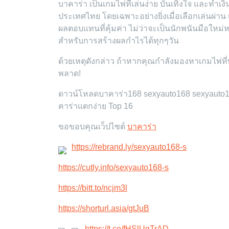
บาคาร่า เป็นเกมไพ่ที่เล่นง่าย บันเทิงใจ และทำเงิน
ประเทศไทย โดยเฉพาะอย่างยิ่งเมื่อเลือกเล่นผ่าน เ
ผลตอบแทนที่คุ้มค่า ไม่ว่าจะเป็นนักพนันมือใหม
สำหรับการสร้างผลกำไรได้ทุกๆวัน
ด้วยเหตุดังกล่าว ถ้าหากคุณกำลังมองหาเกมไพ่ที่ทั
พลาด!
ดาวน์โหลดบาคาร่า168 sexyauto168 sexyauto
คาร่าแตกง่าย Top 16
ขอขอบคุณเว็ปไซต์
บาคาร่า
https://rebrand.ly/sexyauto168-s
https://cutly.info/sexyauto168-s
https://bitt.to/ncjm3l
https://shorturl.asia/gtJuB
https://t.co/fHSlUgTrAD