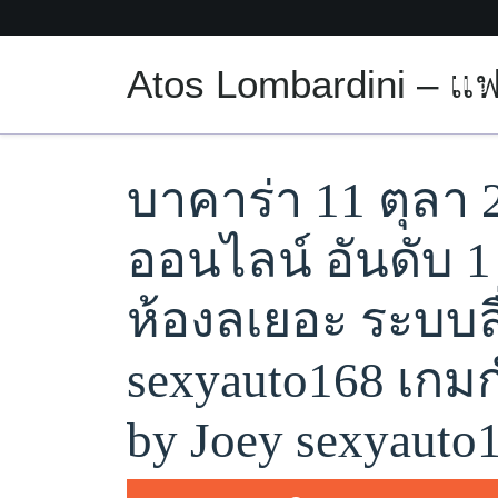
Skip
to
content
Atos Lombardini – แฟช
Blog
บาคาร่า 11 ตุลา 
ออนไลน์ อันดับ 1
ห้องลเยอะ ระบบล
sexyauto168 เกม
by Joey sexyauto