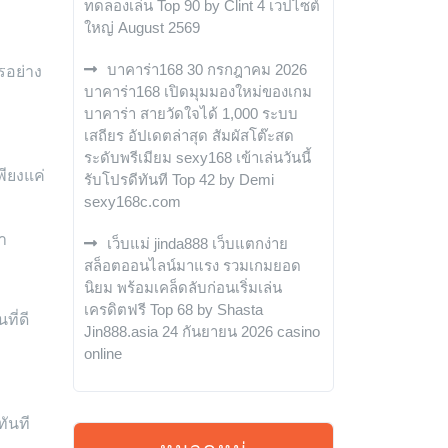
ทดลองเล่น Top 90 by Clint 4 เวปไซต์
ใหญ่ August 2569
บาคาร่า168 30 กรกฎาคม 2026
รอย่าง
บาคาร่า168 เปิดมุมมองใหม่ของเกม
บาคาร่า สายวัดใจได้ 1,000 ระบบ
เสถียร อัปเดตล่าสุด สัมผัสโต๊ะสด
ระดับพรีเมียม sexy168 เข้าเล่นวันนี้
พียงแค่
รับโปรดีทันที Top 42 by Demi
sexy168c.com
า
เว็บแม่ jinda888 เว็บแตกง่าย
สล็อตออนไลน์มาแรง รวมเกมยอด
นิยม พร้อมเคล็ดลับก่อนเริ่มเล่น
เครดิตฟรี Top 68 by Shasta
ี่ดี
Jin888.asia 24 กันยายน 2026 casino
online
ทันที