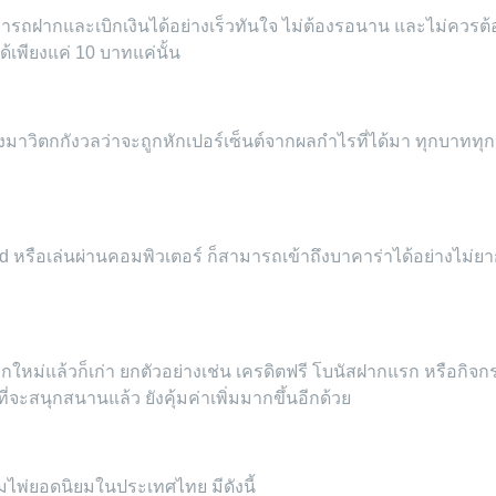
มารถฝากและเบิกเงินได้อย่างเร็วทันใจ ไม่ต้องรอนาน และไม่ควรต้
้เพียงแค่ 10 บาทแค่นั้น
้องมาวิตกกังวลว่าจะถูกหักเปอร์เซ็นต์จากผลกำไรที่ได้มา ทุกบาททุก
d หรือเล่นผ่านคอมพิวเตอร์ ก็สามารถเข้าถึงบาคาร่าได้อย่างไม่ยา
หม่แล้วก็เก่า ยกตัวอย่างเช่น เครดิตฟรี โบนัสฝากแรก หรือกิจก
ะสนุกสนานแล้ว ยังคุ้มค่าเพิ่มมากขึ้นอีกด้วย
มไพ่ยอดนิยมในประเทศไทย มีดังนี้