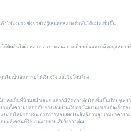
้าไพ่ปิงปอง ซึ่งช่วยให้ผู้เล่นตกลงใจเดิมพันได้แม่นเพิ่มขึ้น
้ตัดสินใจผิดพลาด ควรจะเล่นอย่างเยือกเย็นและก็มีจุดมุ่งหมายที
งคุณไม่เป็นอันตราย ได้เงินจริง และไม่โดนโกง
เป็นที่นิยมสม่ำเสมอ แล้วก็มีทิศทางเติบโตเพิ่มขึ้นเรื่อยๆเพราะว
วมทั้งความปลอดภัย การเล่นผ่านเว็บตรงไม่ผ่านเอเย่นต์จะยิ่งตอ
ปรับปรุงระบบใหม่ๆดังเช่น การถ่ายทอดสดประสิทธิภาพสูง เกมบาคาร่า
พลิเคชันที่ใช้งานง่ายดายเสียยิ่งกว่าเดิม