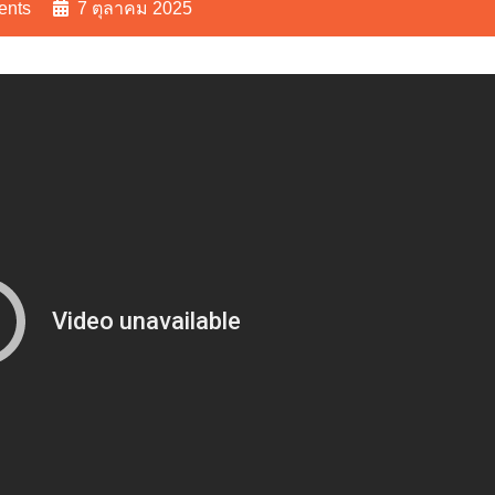
nts
7 ตุลาคม 2025